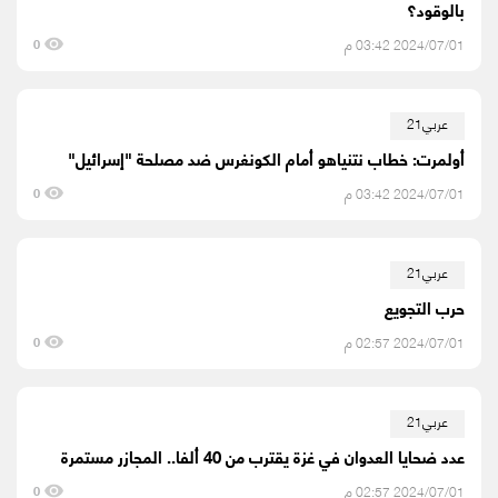
بالوقود؟
2024/07/01 03:42 م
0
عربي21
أولمرت: خطاب نتنياهو أمام الكونغرس ضد مصلحة "إسرائيل"
2024/07/01 03:42 م
0
عربي21
حرب التجويع
2024/07/01 02:57 م
0
عربي21
عدد ضحايا العدوان في غزة يقترب من 40 ألفا.. المجازر مستمرة
2024/07/01 02:57 م
0