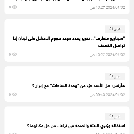
2024/07/02 10:27 ص
0
عربي21
"سيناريو متطرف".. تقرير يحدد موعد هجوم الاحتلال على لبنان إذا
تواصل القصف
2024/07/02 10:27 ص
0
عربي21
هآرتس: هل الأسد جزء من "وحدة الساحات" مع إيران؟
2024/07/02 09:40 ص
0
عربي21
استقالة وزيري البيئة والصحة في تركيا.. من حل مكانهما؟