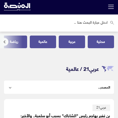
محلية
عربية
عالمية
رياضة
عربي21 /
عالمية
عربي21
بن غفير يهاجم رئيس "الشاباك" بسبب أبو سلمية.. والأخير: