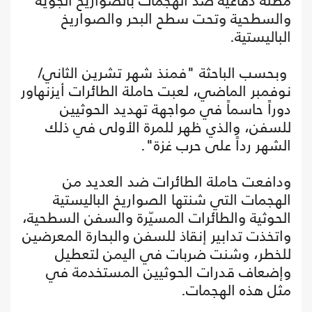
مظلة دفاعية ضد الهجمات بالصواريخ الجوية
والسطحية وتحت سطح البحر والصواريخ
الباليستية.
وبحسب الباحثة "فمنذ شهر تشرين الثاني/
نوفمبر الماضي، لعبت حاملة الطائرات أيزنهاور
دوراً حاسماً في مواجهة تهديد الحوثيين
للسفن، والذي ظهر للمرة الأولى في ذلك
الشهر رداً على حرب غزة".
ودافعت حاملة الطائرات ضد العديد من
الهجمات التي شنتها الصواريخ الباليستية
الحوثية والطائرات المسيّرة والسفن السطحية،
واتخذت تدابير إنقاذ للسفن والبحارة المعرضين
للخطر، وشنت ضربات في اليمن لتعطيل
وإضعاف قدرات الحوثيين المستخدمة في
مثل هذه الهجمات.