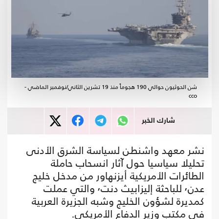
شن الحوثيون حوالي 190 هجوماً منذ 19 تشرين الثاني/نوفمبر الماضي -
cco
شارك الخبر
نشر معهد واشنطن لسياسة الشرق الأدنى
تحليلا سياسيا حول آثار انسحاب حاملة
الطائرات الأمريكية أيزنهاور من مدخل خليج
عدن٬ للباحثة إليزابيث دنت٬ والتي عملت
كمديرة لشؤون الخليج وشبه الجزيرة العربية
في مكتب وزير الدفاع الأمريكي.