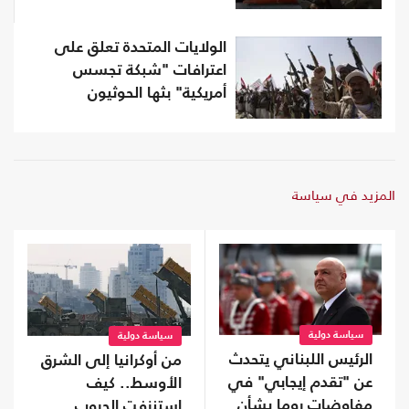
الولايات المتحدة تعلق على
اعترافات "شبكة تجسس
أمريكية" بثها الحوثيون
المزيد في سياسة
سياسة دولية
سياسة دولية
الرئيس اللبناني يتحدث
من أوكرانيا إلى الشرق
عن "تقدم إيجابي" في
الأوسط.. كيف
مفاوضات روما بشأن
استنزفت الحروب