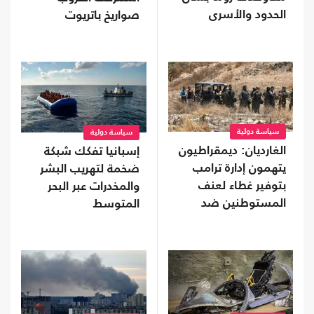
الحدود والأسرى
صواريخ باتريوت
الأمريكية؟
سياسة دولية
سياسة دولية
الغارديان: ديمقراطيون
إسبانيا تفكك شبكة
يتهمون إدارة ترامب
ضخمة لتهريب البشر
بتوفير غطاء لعنف
والمخدرات عبر البحر
المستوطنين ضد
المتوسط
الفلسطينيين
والأمريكيين