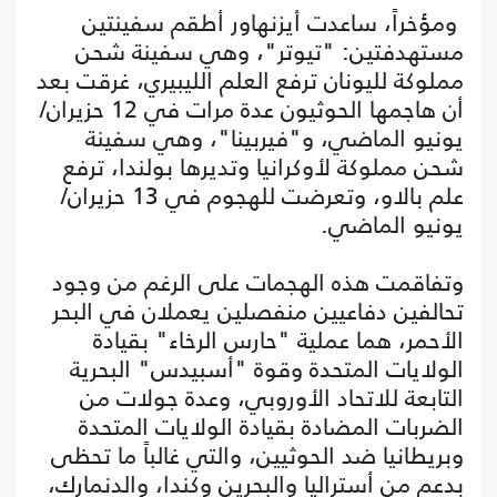
ومؤخراً، ساعدت أيزنهاور أطقم سفينتين
مستهدفتين: "تيوتر"، وهي سفينة شحن
مملوكة لليونان ترفع العلم الليبيري، غرقت بعد
أن هاجمها الحوثيون عدة مرات في 12 حزيران/
يونيو الماضي، و"فيربينا"، وهي سفينة
شحن مملوكة لأوكرانيا وتديرها بولندا، ترفع
علم بالاو، وتعرضت للهجوم في 13 حزيران/
يونيو الماضي.
وتفاقمت هذه الهجمات على الرغم من وجود
تحالفين دفاعيين منفصلين يعملان في البحر
الأحمر، هما عملية "حارس الرخاء" بقيادة
الولايات المتحدة وقوة "أسبيدس" البحرية
التابعة للاتحاد الأوروبي، وعدة جولات من
الضربات المضادة بقيادة الولايات المتحدة
وبريطانيا ضد الحوثيين، والتي غالباً ما تحظى
بدعم من أستراليا والبحرين وكندا، والدنمارك،