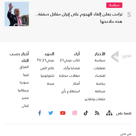
سياسة
5
ترامب يعلن إلغاء الهجوم على إيران مقابل صفقة..
هذه ملامحها
الأخبار
آراء
المزيد
أخبار حسب
سياسة
كتاب عربي21
عربي21 TV
البلد
العراق
تغطيات
قضايا وآراء
عالم الفن
ليبيا
اقتصاد
مقالات مختارة
تكنولوجيا
سوريا
رياضة
أفكار
صحة
بريطانيا
صحافة
استطلاع رأي
مصر
ملفات وتقارير
لبنان
تابعنا على
من نحن