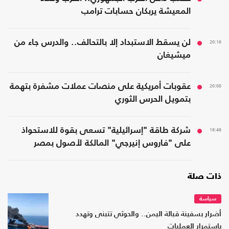
المعيشة يربكان حسابات ترامب
20:16
لن يسقط الاستبداد إلا بالتحالف.. والدرس جاء من
ميشيغان
20:08
عقوبات أمريكية على منصات عملات مشفرة بتهمة
بتمويل الحرس الثوري
19:49
شركة طاقة "إسرائيلية" تسعى بقوة للاستحواذ
على "فاروس إنيرجي" المالكة لأصول بمصر
ذات صلة
سياسة
أضرار بسفينة قبالة اليمن.. والحوثي تتبنى وتهدد
باستمرار العمليات