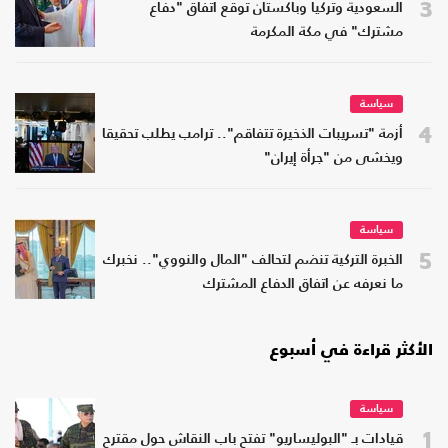
3
السعودية وتركيا وباكستان توقع اتفاق "دفاع
مشترك" في مكة المكرمة
سياسة
4
أزمة "تسريبات الذخيرة تتفاقم".. ترامب يطلب تحقيقا
ويخشى من "جرأة إيران"
سياسة
5
الخبرة التركية تنضم لتحالف "المال والنووي".. نخبرك
ما نعرفه عن اتفاق الدفاع المشترك
الأكثر قراءة في أسبوع
سياسة
1
قيادات بـ "البوليساريو" تفتح باب النقاش حول مقترح