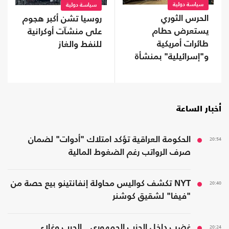
سياسة دولية
سياسة دولية
الحرس الثوري
روسيا تشن أكبر هجوم
يستعرض حطام
على منشآت أوكرانية
طائرات أمريكية
للنفط والغاز
و"إسرائيلية" بمنشأة
تحت الأرض (شاهد)
أخبار الساعة
20:54
الحكومة العراقية تؤكد امتلاك "أدوات" لضمان
صرف الرواتب رغم الضغوط المالية
20:40
NYT تكشف كواليس محاولة إنفانتينو بيع حصة من
"فيفا" لشقيق كوشنر
20:24
غضب داخل الحزب الجمهوري.. الحرب وغلاء