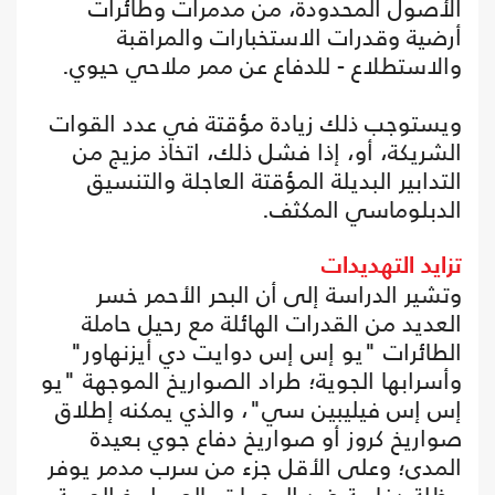
الأصول المحدودة، من مدمرات وطائرات
أرضية وقدرات الاستخبارات والمراقبة
والاستطلاع - للدفاع عن ممر ملاحي حيوي.
ويستوجب ذلك زيادة مؤقتة في عدد القوات
الشريكة، أو، إذا فشل ذلك، اتخاذ مزيج من
التدابير البديلة المؤقتة العاجلة والتنسيق
الدبلوماسي المكثف.
تزايد التهديدات
وتشير الدراسة إلى أن البحر الأحمر خسر
العديد من القدرات الهائلة مع رحيل حاملة
الطائرات "يو إس إس دوايت دي أيزنهاور"
وأسرابها الجوية؛ طراد الصواريخ الموجهة "يو
إس إس فيليبين سي"، والذي يمكنه إطلاق
صواريخ كروز أو صواريخ دفاع جوي بعيدة
المدى؛ وعلى الأقل جزء من سرب مدمر يوفر