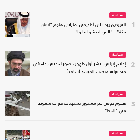
سياسة
1
التويجري يرد على أكاديمي إماراتي هاجم "اتفاق
مكة".. "اللي اختشوا ماتوا"
سياسة
2
إعلام إيراني ينشر أول ظهور مصور لمجتبى خامنئي
منذ توليه منصب المرشد (شاهد)
سياسة
3
هجوم حوثي غير مسبوق يستهدف قوات سعودية
في "المخا"
سياسة