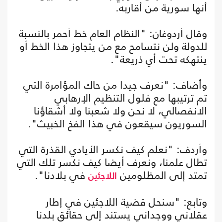
أنها سورية من أقاربه.
وقال أردوغان: "النظام العام خط أحمر بالنسبة
للدولة ولن نتسامح مع من يتجاوز هذا الخط أو
ينتهكه تحت أي ذريعة".
وأضاف: "نعرف جيدا من حاك المؤامرة التي
تم ترتيبها مع فلول التنظيم الإرهابي
الانفصالي، لا نحن ولا شعبنا ولا أشقاؤنا
السوريون سيقعون في هذا الفخ الخبيث".
وأردف: "نعلم كيف نكسر الأيادي القذرة التي
تطال علمنا، ونعرف أيضا كيف نكسر تلك التي
تمتد إلى المظلومين
في بلادنا".
اللاجئين
وتابع: "سنحل قضية اللاجئين في إطار
عقلاني ووجداني يستند إلى حقائق بلدنا