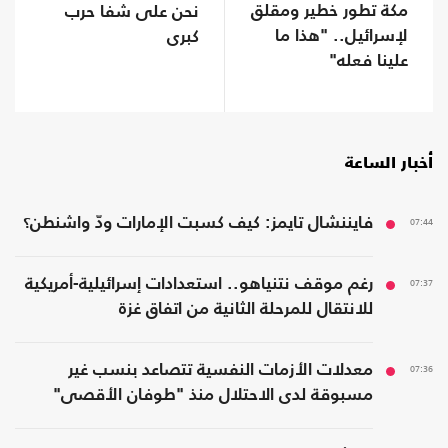
مكة تطور خطير ومقلق
نحن على شفا حرب
لإسرائيل.. "هذا ما
كبرى
علينا فعله"
أخبار الساعة
07:44
فايننشال تايمز: كيف كسبت الإمارات ودّ واشنطن؟
07:37
رغم موقف نتنياهو.. استعدادات إسرائيلية-أمريكية
للانتقال للمرحلة الثانية من اتفاق غزة
07:36
معدلات الأزمات النفسية تتصاعد بنسب غير
مسبوقة لدى الاحتلال منذ "طوفان الأقصى"