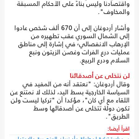
واقتصادنا وليس بناءً على الأحكام المسبقة
والمخاوف".
وأشار أردوغان إلى أن 670 ألف شخص عادوا
إلى الشمال السوري عقب تطهيره من
الإرهاب الانفصالي٬ في إشارة إلى مناطق
عمليات درع الفرات وغصن الزيتون ونبع
السلام ودرع الربيع.
لن نتخلى عن أصدقائنا
وقال أردوغان: "نعتقد أنه من المفيد في
السياسة الخارجية بسط اليد، لذلك لا نمتنع عن
اللقاء مع أي كان"، مؤكدا أن "تركيا ليست ولن
تكون دولة تتخلى عن أصدقائها وسط
الطريق".
اقرأ أيضا:
مبادرة تركية لمحاولة وأد نيران العنصرية والاعتداء