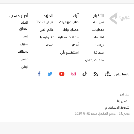
الأخبار
آراء
المزيد
أخبار حسب
سياسة
كتاب عربي21
عربي21 TV
البلد
العراق
تغطيات
قضايا وآراء
عالم الفن
ليبيا
اقتصاد
مقالات مختارة
تكنولوجيا
سوريا
رياضة
أفكار
صحة
بريطانيا
صحافة
استطلاع رأي
مصر
ملفات وتقارير
لبنان
تابعنا على
من نحن
اتصل بنا
شروط الاستخدام
عربي21 ، جميع الحقوق محفوظة @ 2020