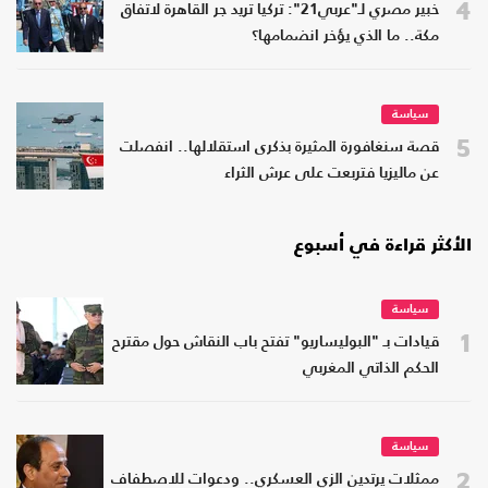
4
خبير مصري لـ"عربي21": تركيا تريد جر القاهرة لاتفاق
مكة.. ما الذي يؤخر انضمامها؟
سياسة
5
قصة سنغافورة المثيرة بذكرى استقلالها.. انفصلت
عن ماليزيا فتربعت على عرش الثراء
الأكثر قراءة في أسبوع
سياسة
1
قيادات بـ "البوليساريو" تفتح باب النقاش حول مقترح
الحكم الذاتي المغربي
سياسة
2
ممثلات يرتدين الزي العسكري.. ودعوات للاصطفاف