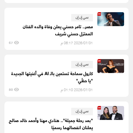
سي إن إن
مصر.. تامر حسني يعلن وفاة والده الفنان
المعتزل حسني شريف
2026/07/31 06:17 م
67
سي إن إن
كارول سماحة تستعين بالـ AI في أغنيتها الجديدة
"يا حظّي"
2026/07/31 01:10 م
80
سي إن إن
"بعد رحلة جميلة".. هنادي مهنا وأحمد خالد صالح
يعلنان انفصالهما رسميًا