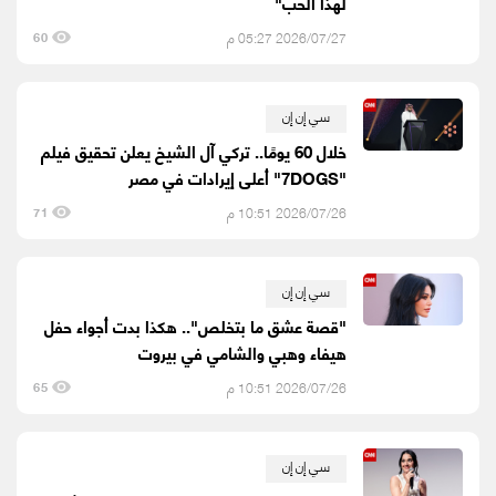
لهذا الحب"
2026/07/27 05:27 م
60
سي إن إن
خلال 60 يومًا.. تركي آل الشيخ يعلن تحقيق فيلم
"7DOGS" أعلى إيرادات في مصر
2026/07/26 10:51 م
71
سي إن إن
"قصة عشق ما بتخلص".. هكذا بدت أجواء حفل
هيفاء وهبي والشامي في بيروت
2026/07/26 10:51 م
65
سي إن إن