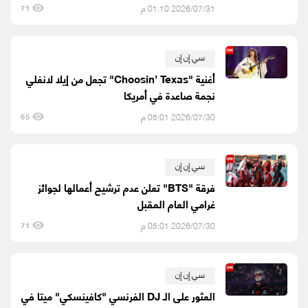
2026/07/31 01:10 م
71
سي إن إن
أغنية "Choosin’ Texas" تجعل من إيلا لانغلي
نجمة صاعدة في أمريكا
2026/07/30 05:01 م
65
سي إن إن
فرقة "BTS" تعلن عدم ترشيح أعمالها لجوائز
غرامي العام المقبل
2026/07/30 05:01 م
71
سي إن إن
العثور على الـ DJ الفرنسي "كافينسكي" ميتا في