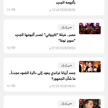
بألبومه الجديد
2026/08/05 12:48 م
51
سي إن إن
مصر.. فرقة "كايروكي" تصدر ألبومها الجديد
"سوبر نوفا"
2026/08/04 07:23 م
53
سي إن إن
جسد أريانا غراندي يعود إلى دائرة الضوء مجدداً..
ما شأن الجمهور؟
2026/08/04 07:23 م
57
سي إن إن