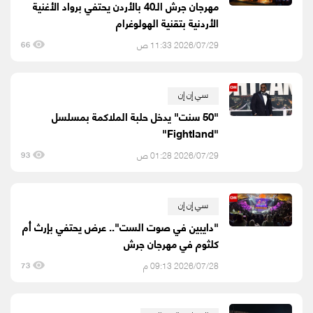
مهرجان جرش الـ40 بالأردن يحتفي برواد الأغنية
الأردنية بتقنية الهولوغرام
2026/07/29 11:33 ص
66
سي إن إن
"50 سنت" يدخل حلبة الملاكمة بمسلسل
"Fightland"
2026/07/29 01:28 ص
93
سي إن إن
"دايبين في صوت الست".. عرض يحتفي بإرث أم
كلثوم في مهرجان جرش
2026/07/28 09:13 م
73