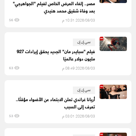
مصر.. إلغاء العرض الخاص لفيلم "الجواهرجي"
بعد وفاة شقيق محمد هنيدي
2026/08/03 10:31 م
56
سي إن إن
فيلم "سبايدر مان" الجديد يحقق إيرادات 927
مليون دولار عالميًا
2026/08/03 08:49 م
63
سي إن إن
أريانا غراندي تعلن الابتعاد عن الأضواء مؤقتًا..
تعرف إلى السبب
2026/08/03 03:01 م
53