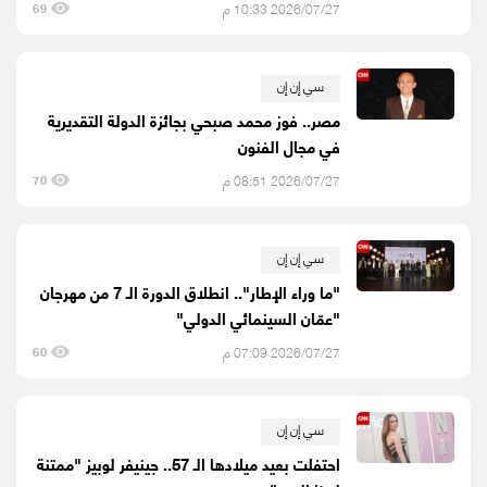
2026/07/27 10:33 م
69
سي إن إن
مصر.. فوز محمد صبحي بجائزة الدولة التقديرية
في مجال الفنون
2026/07/27 08:51 م
70
سي إن إن
"ما وراء الإطار".. انطلاق الدورة الـ 7 من مهرجان
"عمّان السينمائي الدولي"
2026/07/27 07:09 م
60
سي إن إن
احتفلت بعيد ميلادها الـ 57.. جينيفر لوبيز "ممتنة