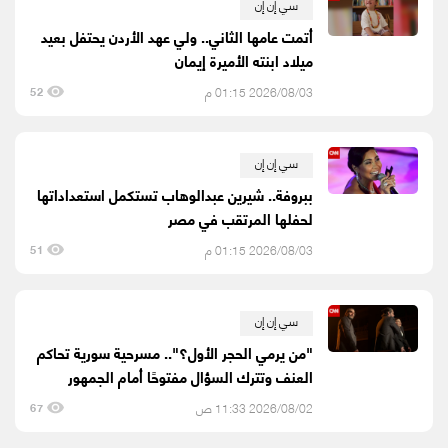
سي إن إن
أتمت عامها الثاني.. ولي عهد الأردن يحتفل بعيد
ميلاد ابنته الأميرة إيمان
2026/08/03 01:15 م
52
سي إن إن
ببروفة.. شيرين عبدالوهاب تستكمل استعداداتها
لحفلها المرتقب في مصر
2026/08/03 01:15 م
51
سي إن إن
"من يرمي الحجر الأول؟".. مسرحية سورية تحاكم
العنف وتترك السؤال مفتوحًا أمام الجمهور
2026/08/02 11:33 ص
67