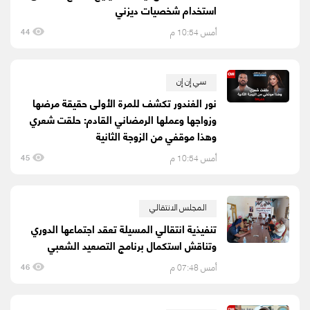
استخدام شخصيات ديزني
أمس 10:54 م
44
سي إن إن
نور الغندور تكشف للمرة الأولى حقيقة مرضها
وزواجها وعملها الرمضاني القادم: حلقت شعري
وهذا موقفي من الزوجة الثانية
أمس 10:54 م
45
المجلس الانتقالي
تنفيذية انتقالي المسيلة تعقد اجتماعها الدوري
وتناقش استكمال برنامج التصعيد الشعبي
أمس 07:48 م
46