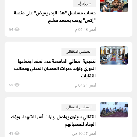
سي إن إن
حساب مسلسل "هذا البحر يفيض" على منصة
"إكس" يرحب بمحمد صلاح
أمس 05:48 م
54
المجلس الانتقالي
تنفيذية انتقالي العاصمة عدن تعقد اجتماعها
الدوري وتؤيد دعوات العصيان المدني ومطالب
النقابات
أمس 04:24 م
52
المجلس الانتقالي
انتقالي سيئون يواصل زيارات أسر الشهداء ويؤكد
الوفاء لتضحياتهم
أمس 10:27 ص
43