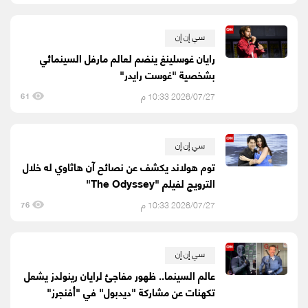
سي إن إن
رايان غوسلينغ ينضم لعالم مارفل السينمائي
بشخصية "غوست رايدر"
2026/07/27 10:33 م
61
سي إن إن
توم هولاند يكشف عن نصائح آن هاثاوي له خلال
الترويج لفيلم "The Odyssey"
2026/07/27 10:33 م
76
سي إن إن
عالم السينما.. ظهور مفاجئ لرايان رينولدز يشعل
تكهنات عن مشاركة "ديدبول" في "أفنجرز"