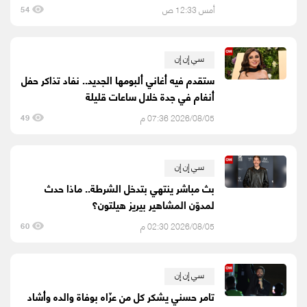
أمس 12:33 ص
54
سي إن إن
ستقدم فيه أغاني ألبومها الجديد.. نفاد تذاكر حفل
أنغام في جدة خلال ساعات قليلة
2026/08/05 07:36 م
49
سي إن إن
بث مباشر ينتهي بتدخل الشرطة.. ماذا حدث
لمدوّن المشاهير بيريز هيلتون؟
2026/08/05 02:30 م
60
سي إن إن
تامر حسني يشكر كل من عزّاه بوفاة والده وأشاد