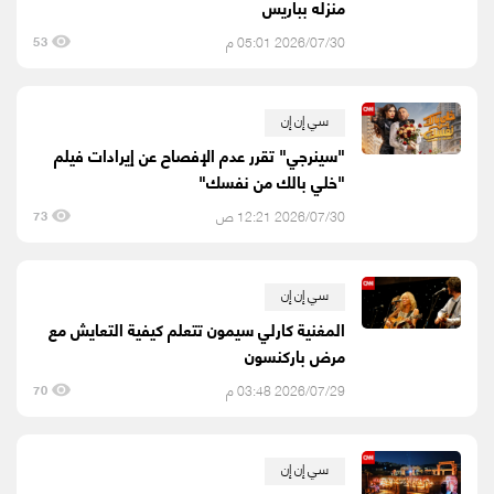
منزله بباريس
2026/07/30 05:01 م
53
سي إن إن
"سينرجي" تقرر عدم الإفصاح عن إيرادات فيلم
"خلي بالك من نفسك"
2026/07/30 12:21 ص
73
سي إن إن
المغنية كارلي سيمون تتعلم كيفية التعايش مع
مرض باركنسون
2026/07/29 03:48 م
70
سي إن إن