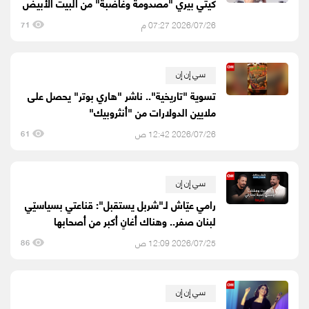
كيتي بيري "مصدومة وغاضبة" من البيت الأبيض
2026/07/26 07:27 م
71
سي إن إن
تسوية "تاريخية".. ناشر "هاري بوتر" يحصل على
ملايين الدولارات من "أنثروبيك"
2026/07/26 12:42 ص
61
سي إن إن
رامي عيّاش لـ"شربل يستقبل": قناعتي بسياسيّي
لبنان صفر.. وهناك أغانٍ أكبر من أصحابها
2026/07/25 12:09 ص
86
سي إن إن