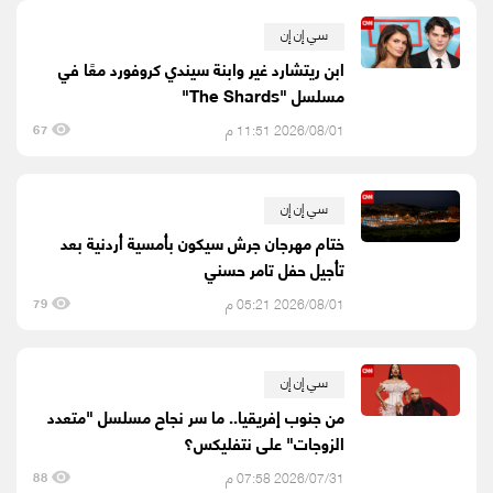
سي إن إن
ابن ريتشارد غير وابنة سيندي كروفورد معًا في
مسلسل "The Shards"
2026/08/01 11:51 م
67
سي إن إن
ختام مهرجان جرش سيكون بأمسية أردنية بعد
تأجيل حفل تامر حسني
2026/08/01 05:21 م
79
سي إن إن
من جنوب إفريقيا.. ما سر نجاح مسلسل "متعدد
الزوجات" على نتفليكس؟
2026/07/31 07:58 م
88