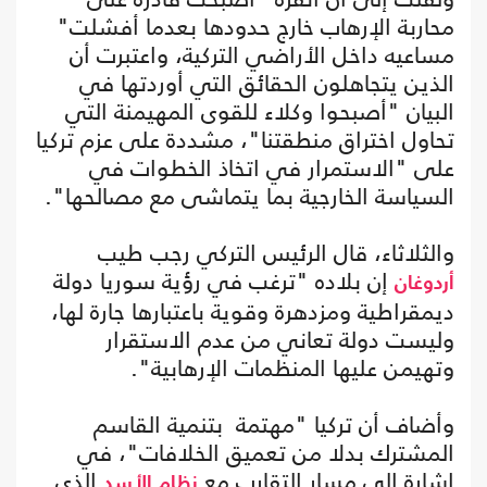
محاربة الإرهاب خارج حدودها بعدما أفشلت"
مساعيه داخل الأراضي التركية، واعتبرت أن
الذين يتجاهلون الحقائق التي أوردتها في
البيان "أصبحوا وكلاء للقوى المهيمنة التي
تحاول اختراق منطقتنا"، مشددة على عزم تركيا
على "الاستمرار في اتخاذ الخطوات في
السياسة الخارجية بما يتماشى مع مصالحها".
والثلاثاء، قال الرئيس التركي رجب طيب
إن بلاده "ترغب في رؤية سوريا دولة
أردوغان
ديمقراطية ومزدهرة وقوية باعتبارها جارة لها،
وليست دولة تعاني من عدم الاستقرار
وتهيمن عليها المنظمات الإرهابية".
وأضاف أن تركيا "مهتمة بتنمية القاسم
المشترك بدلا من تعميق الخلافات"، في
إشارة إلى مسار التقارب مع
الذي
نظام الأسد