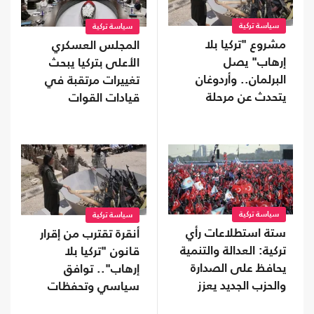
سياسة تركية
سياسة تركية
مشروع "تركيا بلا
المجلس العسكري
إرهاب" يصل
الأعلى بتركيا يبحث
البرلمان.. وأردوغان
تغييرات مرتقبة في
يتحدث عن مرحلة
قيادات القوات
جديدة
المسلحة
سياسة تركية
سياسة تركية
ستة استطلاعات رأي
أنقرة تقترب من إقرار
تركية: العدالة والتنمية
قانون "تركيا بلا
يحافظ على الصدارة
إرهاب".. توافق
والحزب الجديد يعزز
سياسي وتحفظات
موقعه
على بعض البنود