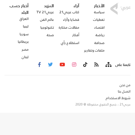
الأخبار
آراء
المزيد
أخبار حسب
سياسة
كتاب عربي21
عربي21 TV
البلد
العراق
تغطيات
قضايا وآراء
عالم الفن
ليبيا
اقتصاد
مقالات مختارة
تكنولوجيا
سوريا
رياضة
أفكار
صحة
بريطانيا
صحافة
استطلاع رأي
مصر
ملفات وتقارير
لبنان
تابعنا على
من نحن
اتصل بنا
شروط الاستخدام
عربي21 ، جميع الحقوق محفوظة @ 2020