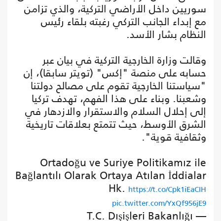
سوريين داخل الأراضي التركية، والذي تزامن
مع إبداء الجانب التركي رغبته بلقاء رئيس
النظام بشار الأسد.
وقالت وزارة الخارجية التركية في بيان عبر
حسابه على منصة "إكس" (تويتر سابقا)، إن
"سياستنا الخارجية تقوم على مصالح دولتنا
وشعبنا. وبناء على هذا الفهم، تهدف تركيا
إلى إحلال السلام والاستقرار والازدهار في
الشرق الأوسط، حيث تتمتع بعلاقات تاريخية
وثقافية قوية".
Ortadoğu ve Suriye Politikamız ile
Bağlantılı Olarak Ortaya Atılan İddialar
Hk.
https://t.co/Cpk1iEaCIH
pic.twitter.com/YxQf956jE9
— T.C. Dışişleri Bakanlığı