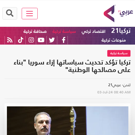
تركيا21
اقتصاد تركي
سياسة تركية
صحافة تركية
منوعات تركية
سياسة تركية
تركيا تؤكد تحديث سياساتها إزاء سوريا "بناء
على مصالحها الوطنية"
لندن- عربي21
03-Jul-24
08:40 AM