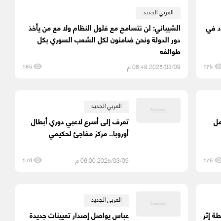
العربي الجديد
د في
الشيباني: لن نتسامح مع فلول النظام ولا مع من يأخذ
دور الدولة ونحن ضامنون لكل الشعب السوري بكل
طوائفه
2025/03/09 06:48 م
165
175
العربي الجديد
مل
تعرف إلى أسرع لاعبي دوري أبطال
أوروبا.. مركز مفاجئ لحكيمي
2025/03/09 06:00 م
178
176
العربي الجديد
ة إثر
عباس يواصل إصدار تعيينات جديدة