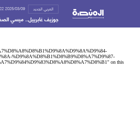
2025/03/09 12:22 م
العربي الجديد
جوزيف غابرييل.. ميسي الصغير 