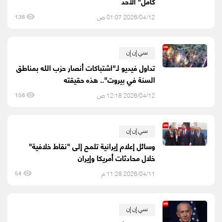
كامل" الأحد
2026/04/12 01:07 ص
138
سي إن إن
تداول فيديو لـ"اشتباكات أنصار حزب الله بمناطق
السنة في بيروت".. هذه حقيقته
2026/04/12 12:18 ص
158
سي إن إن
وسائل إعلام إيرانية تلمح إلى "نقاط خلافية"
خلال محادثات أمريكا وإيران
2026/04/11 11:28 م
54
سي إن إن