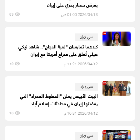
بفرض حصار بحري على إيران
2026/04/13 01:00 ص
83
سي إن إن
كلاهما تمارسان "لعبة الدجاج".. شاهد نيكي
هيلي تُعلق على صراع أمريكا مع إيران
2026/04/12 11:21 م
79
سي إن إن
البيت الأبيض يعلن "الخطوط الحمراء" التي
رفضتها إيران في محادثات إسلام آباد
2026/04/12 10:31 م
76
سي إن إن