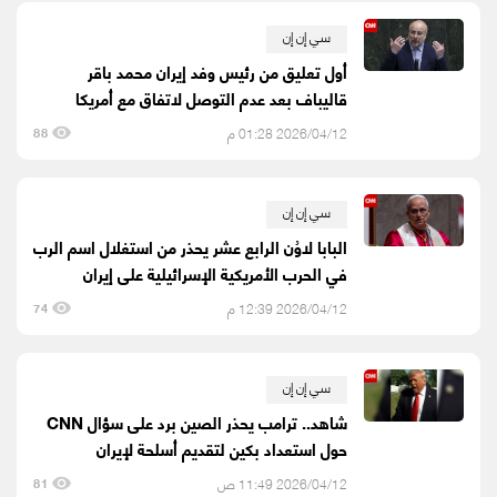
سي إن إن
أول تعليق من رئيس وفد إيران محمد باقر
قالیباف بعد عدم التوصل لاتفاق مع أمريكا
2026/04/12 01:28 م
88
سي إن إن
البابا لاوُن الرابع عشر يحذر من استغلال اسم الرب
في الحرب الأمريكية الإسرائيلية على إيران
2026/04/12 12:39 م
74
سي إن إن
شاهد.. ترامب يحذر الصين برد على سؤال CNN
حول استعداد بكين لتقديم أسلحة لإيران
2026/04/12 11:49 ص
81