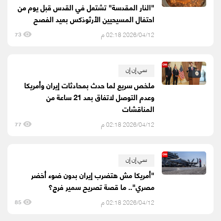
"النار المقدسة" تشتعل في القدس قبل يوم من
احتفال المسيحيين الأرثوذكس بعيد الفصح
2026/04/12 02:18 م
73
سي إن إن
ملخص سريع لما حدث بمحادثات إيران وأمريكا
وعدم التوصل لاتفاق بعد 21 ساعة من
المناقشات
2026/04/12 02:18 م
77
سي إن إن
"أمريكا مش هتضرب إيران بدون ضوء أخضر
مصري".. ما قصة تصريح سمير فرج؟
2026/04/12 02:18 م
85