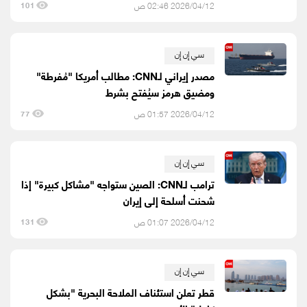
2026/04/12 02:46 ص
101
سي إن إن
مصدر إيراني لـCNN: مطالب أمريكا "مُفرطة"
ومضيق هرمز سيُفتح بشرط
2026/04/12 01:57 ص
77
سي إن إن
ترامب لـCNN: الصين ستواجه "مشاكل كبيرة" إذا
شحنت أسلحة إلى إيران
2026/04/12 01:07 ص
131
سي إن إن
قطر تعلن استئناف الملاحة البحرية "بشكل