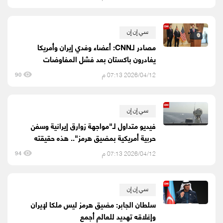
سي إن إن
مصادر لـCNN: أعضاء وفدي إيران وأمريكا
يغادرون باكستان بعد فشل المفاوضات
2026/04/12 07:13 م
90
سي إن إن
فيديو متداول لـ"مواجهة زوارق إيرانية وسفن
حربية أمريكية بمضيق هرمز".. هذه حقيقته
2026/04/12 07:13 م
94
سي إن إن
سلطان الجابر: مضيق هرمز ليس ملكا لإيران
وإغلاقه تهديد للعالم أجمع