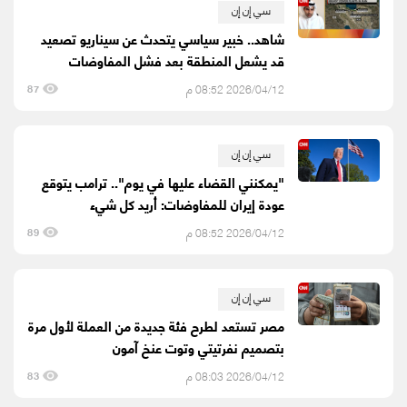
سي إن إن
شاهد.. خبير سياسي يتحدث عن سيناريو تصعيد
قد يشعل المنطقة بعد فشل المفاوضات
2026/04/12 08:52 م
87
سي إن إن
"يمكنني القضاء عليها في يوم".. ترامب يتوقع
عودة إيران للمفاوضات: أريد كل شيء
2026/04/12 08:52 م
89
سي إن إن
مصر تستعد لطرح فئة جديدة من العملة لأول مرة
بتصميم نفرتيتي وتوت عنخ آمون
2026/04/12 08:03 م
83