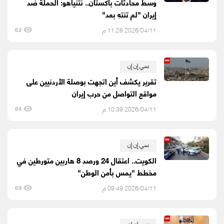
وسط محادثات باكستان.. نتنياهو: الحملة ضد
إيران "لم تنتهِ بعد"
2026/04/11 11:28 م
62
سي إن إن
تقرير يكشف أين اتجهت بوصلة الأردنيين على
مواقع التواصل من حرب إيران
2026/04/11 10:39 م
84
سي إن إن
الكويت.. اعتقال 24 ورصد 8 هاربين متورطين في
مخطط "يمس بأمن الوطن"
2026/04/11 09:49 م
69
سي إن إن