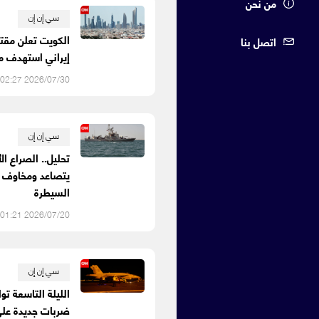
من نحن
سي إن إن
الكويت تعلن مقت
اتصل بنا
إيراني استهدف م
2026/07/30 02:27 م
سي إن إن
تحليل.. الصراع ال
يتصاعد ومخاوف 
السيطرة
2026/07/20 01:21 م
سي إن إن
الليلة التاسعة توا
ضربات جديدة على 