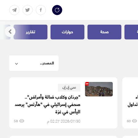
صحة
حوارات
تقارير
سي إن إن
ء
"جرذان وكلاب ضالة وأمراض"..
تداول
صحفي إسرائيلي في "هآرتس" يرصد
اليأس في غزة
2026/07/30 02:27 م
58
60