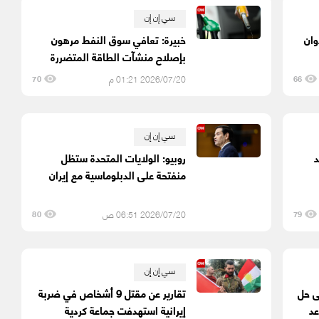
سي إن إن
وان
خبيرة: تعافي سوق النفط مرهون
بإصلاح منشآت الطاقة المتضررة
2026/07/20 01:21 م
70
66
سي إن إن
د
روبيو: الولايات المتحدة ستظل
منفتحة على الدبلوماسية مع إيران
2026/07/20 06:51 ص
80
79
سي إن إن
ى حل
تقارير عن مقتل 9 أشخاص في ضربة
عد
إيرانية استهدفت جماعة كردية