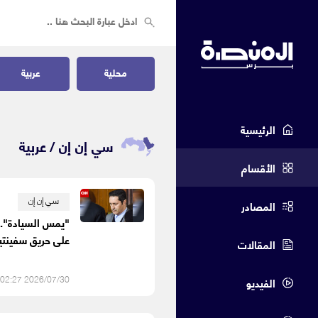
محلية
عربية
الرئيسية
سي إن إن /
عربية
الأقسام
سي إن إن
المصادر
"يمس السيادة".. 
على حريق سفينتي
المقالات
2026/07/30 02:27 م
الفيديو