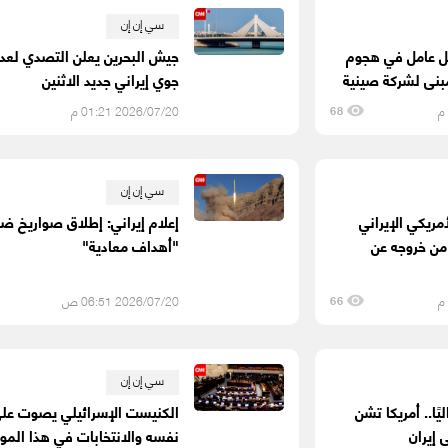
سي إن إن
ل عامل في هجوم
جيش البحرين يعلن التصدي لعد
بنى لشركة صينية
جوي إيراني جديد الاثنين
2026/07/20 01:21 م
68
سي إن إن
أمريكي الإيراني
إعلام إيراني: إطلاق صواريخ ض
من خروجه عن
"أهداف معادية"
2026/07/20 06:51 ص
66
سي إن إن
ليًا.. أمريكا تشن
الكنيست الإسرائيلي يصوت عل
إيران
نفسه والانتخابات في هذا المو