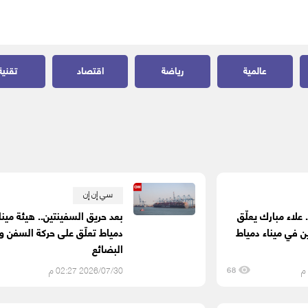
عالمية
رياضة
اقتصاد
تقنية
سي إن إن
علاء مبارك يعلّق
بعد حريق السفينتين.. هيئة مينا
ن في ميناء دمياط
دمياط تعلّق على حركة السفن و
البضائع
2026/07/30 02:27 م
68