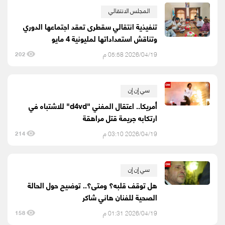
المجلس الانتقالي
تنفيذية انتقالي سقطرى تعقد اجتماعها الدوري
وتناقش استعداداتها لمليونية 4 مايو
2026/04/19 05:58 م
202
سي إن إن
أمريكا.. اعتقال المغني "d4vd" للاشتباه في
ارتكابه جريمة قتل مراهقة
2026/04/19 03:10 م
214
سي إن إن
هل توقف قلبه؟ ومتى؟.. توضيح حول الحالة
الصحية للفنان هاني شاكر
2026/04/19 01:31 م
158