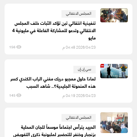
المجلس الانتقالي
تنفيذية انتقالي تبن تؤكد الثبات خلف المجلس
الانتقالي وتدعو للمشاركة الفاعلة في مليونية 4
مايو
2026/04/23 04:48 م
156
سي إن إن
لماذا حاول معجبو دريك مغني الراب الكندي كسر
هذه المنحوتة الجليدية؟.. شاهد السبب
2026/04/23 04:19 م
145
المجلس الانتقالي
الحييد يترأس اجتماعاً موسعاً للجان المحلية
بزنجبار وخنفر للتحضير لمليونية ذكرى التفويض