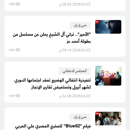
2026/04/22 06:33 م
188
سي إن إن
"الأمير".. تركي آل الشيخ يعلن عن مسلسل من
بطولة أحمد عز
2026/04/22 05:15 م
155
المجلس الانتقالي
تنفيذية انتقالي الوضيع تعقد اجتماعها الدوري
لشهر أبريل وتستعرض تقارير الإنجاز
2026/04/22 04:06 م
148
سي إن إن
فيلم "Blue52" للمخرج المصري علي العربي