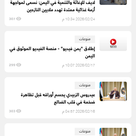
لايف للإغاثة والتنمية في اليمن: نسعى لمواجهة
أزمة غذائية ممتدة تهدد ملايين النازحين
2026/02/24 10:34 م
307
منوعات
إطلاق "يمن فيديو" - منصة الفيديو الموثوق في
اليمن
2026/02/17 10:07 م
299
منوعات
عيدروس الزبيدي يحسم أوراقه قبل تظاهرة
ضخمة في قلب الضالع
2026/02/16 04:57 م
303
منوعات