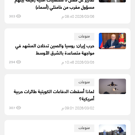
مسؤول مقرب من خامنئي (أسماء)
2026/03/06 08:40 م
303
منوعات
حرب إيران: روسيا والصين تدخلان المشهد في
مواجهة متصاعدة بالشرق الأوسط
2026/03/05 10:46 م
294
منوعات
لماذا أسقطت الدفاعات الكويتية طائرات حربية
أمريكية؟
2026/03/02 09:01 م
307
منوعات