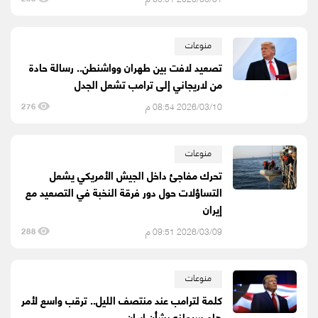
منوعات
تصعيد لافت بين طهران وواشنطن.. رسالة حادة
من لاريجاني إلى ترامب تشعل الجدل
2026/03/10 08:54 م
276
منوعات
تحرك مفاجئ داخل الجيش الأمريكي يشعل
التساؤلات حول دور فرقة النخبة في التصعيد مع
إيران
2026/03/09 09:51 م
288
منوعات
كلمة لترامب عند منتصف الليل.. ترقب واسع لأمر
هام سيعلنه بشأن إيران