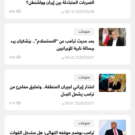
الضربات المتبادلة بين إيران وواشنطن؟
2026/03/08 09:15 م
295
منوعات
بعد حديث ترامب عن “الاستسلام”.. بزشكيان يرد
برسالة نارية للإيرانيين
2026/03/07 09:45 م
302
منوعات
اعتذار إيراني لجيران المنطقة.. وتعليق مفاجئ من
ترامب يشعل الجدل
2026/03/07 08:57 م
274
منوعات
ترامب يوضح موقفه النهائي: هل ستدخل القوات