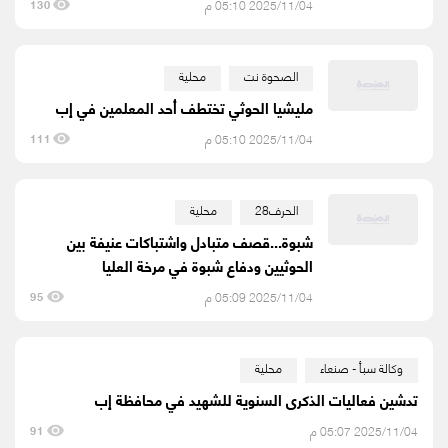
2025/11/04 05:10 م
130
الصحوة نت
محلية
مليشيا الحوثي تختطف أحد المعلمين في إب
2025/11/04 05:10 م
111
الحرف28
محلية
شبوة...قصف متبادل واشتباكات عنيفة بين
الحوثيين ودفاع شبوة في مرخة العليا
2025/11/04 05:09 م
95
وكالة سبأ - صنعاء
محلية
تدشين فعاليات الذكرى السنوية للشهيد في محافظة إب
2025/11/04 05:07 م
91