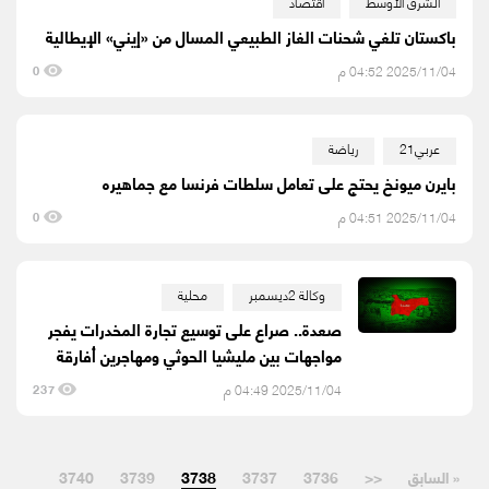
الشرق الأوسط
اقتصاد
باكستان تلغي شحنات الغاز الطبيعي المسال من «إيني» الإيطالية
2025/11/04 04:52 م
0
عربي21
رياضة
بايرن ميونخ يحتج على تعامل سلطات فرنسا مع جماهيره
2025/11/04 04:51 م
0
وكالة 2ديسمبر
محلية
صعدة.. صراع على توسيع تجارة المخدرات يفجر
مواجهات بين مليشيا الحوثي ومهاجرين أفارقة
2025/11/04 04:49 م
237
« السابق
<<
3736
3737
3738
3739
3740