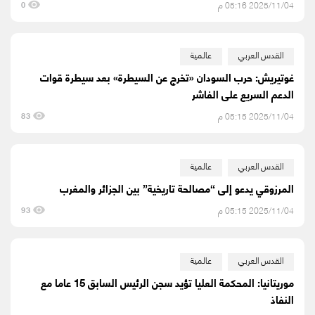
2025/11/04 05:16 م
0
القدس العربي
عالمية
غوتيريش: حرب السودان «تخرج عن السيطرة» بعد سيطرة قوات
الدعم السريع على الفاشر
2025/11/04 05:15 م
83
القدس العربي
عالمية
المرزوقي يدعو إلى “مصالحة تاريخية” بين الجزائر والمغرب
2025/11/04 05:15 م
93
القدس العربي
عالمية
موريتانيا: المحكمة العليا تؤيد سجن الرئيس السابق 15 عاما مع
النفاذ