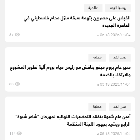
روسيا اليوم
عالمية
القبض على مصريين بتهمة سرقة منزل محام فلسطيني في
القاهرة الجديدة
2025/11/04 05:13 م
87
عدن الغد
محلية
مدير عام بروم ميفع يناقش مع رئيس مياه بروم آلية تطوير المشروع
والارتقاء بالخدمة
2025/11/04 05:13 م
86
عدن الغد
محلية
أمين عام شبوة يتفقد التحضيرات النهائية لمهرجان "شاعر شبوة"
الرابع ويشيد بجهود اللجنة المنظمة
2025/11/04 05:13 م
114