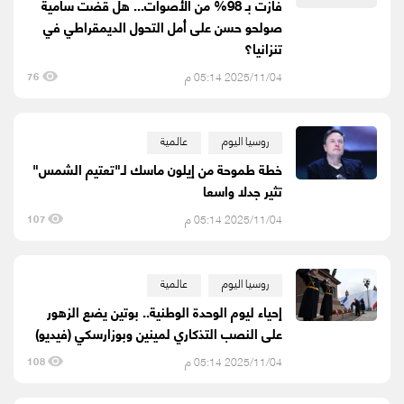
فازت بـ 98% من الأصوات... هل قضت سامية
صولحو حسن على أمل التحول الديمقراطي في
تنزانيا؟
2025/11/04 05:14 م
76
روسيا اليوم
عالمية
خطة طموحة من إيلون ماسك لـ"تعتيم الشمس"
تثير جدلا واسعا
2025/11/04 05:14 م
107
روسيا اليوم
عالمية
إحياء ليوم الوحدة الوطنية.. بوتين يضع الزهور
على النصب التذكاري لمينين وبوزارسكي (فيديو)
2025/11/04 05:14 م
108