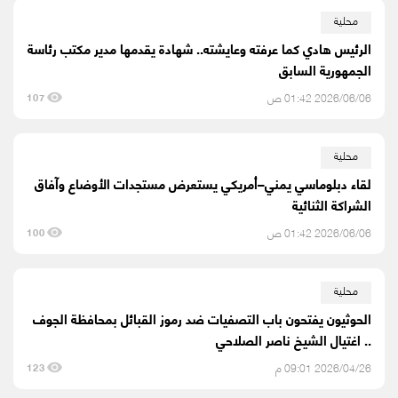
محلية
الرئيس هادي كما عرفته وعايشته.. شهادة يقدمها مدير مكتب رئاسة
الجمهورية السابق
2026/06/06 01:42 ص
107
محلية
لقاء دبلوماسي يمني–أمريكي يستعرض مستجدات الأوضاع وآفاق
الشراكة الثنائية
2026/06/06 01:42 ص
100
محلية
الحوثيون يفتحون باب التصفيات ضد رموز القبائل بمحافظة الجوف
.. اغتيال الشيخ ناصر الصلاحي
2026/04/26 09:01 م
123