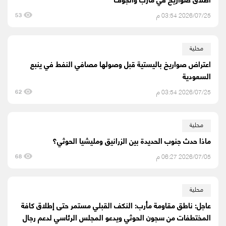
2026/07/25 03:54 م
53
محلية
اعتراض صواريخ باليستية قبل وصولها مصافي النفط في ينبع
السعودية
2026/07/25 03:54 م
62
محلية
ماذا حدث جنوب الحديدة بين الزرانيق ومليشيا الحوثي؟
2026/07/05 06:27 م
68
محلية
عاجل: ناطق مقاومة مأرب: النكف القبلي مستمر حتى إطلاق كافة
المختطفات من سجون الحوثي ويدعو المجلس الرئاسي لدعم رجال