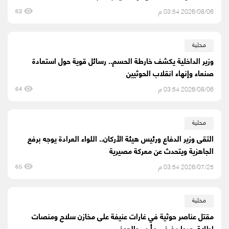
2026/08/06 03:54 م
62
محلية
وزير الداخلية يكشف خارطة الحسم.. رسائل قوية حول استعادة
صنعاء وإنهاء انقلاب الحوثيين
2026/08/06 03:54 م
64
محلية
التقى وزير الدفاع ورئيس هيئة الأركان.. اللواء العرادة يوجه برفع
الجاهزية ويتحدث عن معركة مصيرية
2026/07/25 03:54 م
65
محلية
مقتل عناصر حوثية في غارات عنيفة على مخازن سلاح ومنصات
اطلاق صواريخ في مأرب والجوف