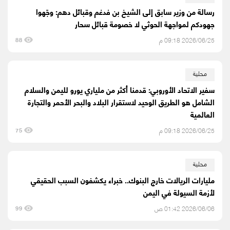
رسالة من وزير سابق إلى الشيخ بن فدغم وقبائل دهم: وجّهوا
جهودكم لمواجهة الحوثي لا خصومة قبائل سحار
2026/06/25 09:18 م
88
محلية
سفير الاتحاد الأوروبي: قدمنا أكثر من ملياري يورو لليمن والسلام
الشامل هو الطريق الوحيد لاستقرار البلاد والبحر الأحمر والتجارة
العالمية
2026/06/25 09:18 م
75
محلية
مليارات الريالات خارج البنوك.. خبراء يكشفون السبب الحقيقي
لأزمة السيولة في اليمن
2026/06/06 01:42 ص
99