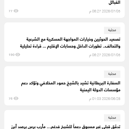
القبائل
2026/07/05 06:27 م
77
محلية
تصعيد الحوثيين وخيارات المواجهة العسكرية مع الشرعية
والتحالف.. تطورات الداخل وحسابات الإقليم ... قراءة تحليلية
2026/07/05 06:27 م
190
محلية
السفارة البريطانية تشيد بالشيخ حمود المخلافي وتؤكد دعم
مؤسسات الدولة اليمنية
2026/06/28 01:03 م
76
محلية
تدفّق قبلي غير مسبوق دعماً للشيخ فدغم… مأرب برس يرصد أبرز