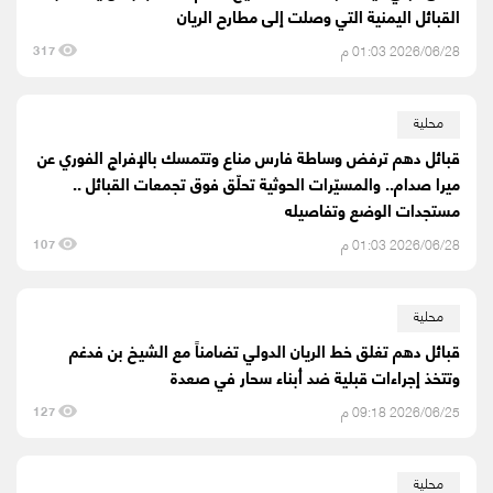
القبائل اليمنية التي وصلت إلى مطارح الريان
2026/06/28 01:03 م
317
محلية
قبائل دهم ترفض وساطة فارس مناع وتتمسك بالإفراج الفوري عن
ميرا صدام.. والمسيّرات الحوثية تحلّق فوق تجمعات القبائل ..
مستجدات الوضع وتفاصيله
2026/06/28 01:03 م
107
محلية
قبائل دهم تغلق خط الريان الدولي تضامناً مع الشيخ بن فدغم
وتتخذ إجراءات قبلية ضد أبناء سحار في صعدة
2026/06/25 09:18 م
127
محلية