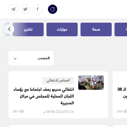
صحة
حوارات
تقارير
المجلس الانتقالي
الأردن.. انطلاق فعاليات الدورة الـ 38
انتقالي حديبو يعقد اجتماعا مع رؤساء
ن
اللجان المحلية للمجلس في مراكز
المديرية
2024/07/24 09:58 م
381
319