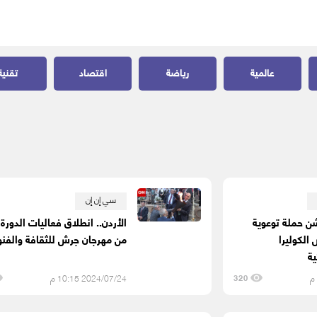
عالمية
رياضة
اقتصاد
تقنية
سي إن إن
ن حملة توعوية
الكوليرا
من مهرجان جرش للثقافة والفنو
ية
2024/07/24 10:15 م
320