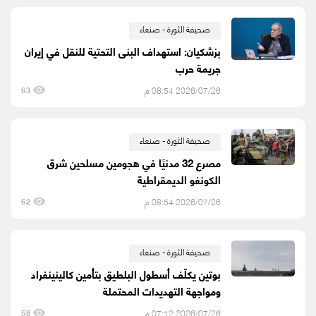
صحيفة الثورة - صنعاء
بزشكيان: استهداف البنى التحتية للنقل في إيران
جريمة حرب
2026/07/26 08:54 م
63
صحيفة الثورة - صنعاء
مصرع 32 مدنيًا في هجومين مسلحين شرق
الكونغو الديمقراطية
2026/07/26 08:54 م
62
صحيفة الثورة - صنعاء
بوتين يكلّف أسطول البلطيق بتأمين كالينينغراد
ومواجهة التهديدات المحتملة
2026/07/26 07:12 م
58