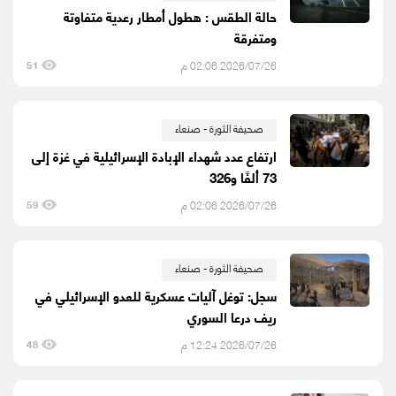
حالة الطقس : هطول أمطار رعدية متفاوتة
ومتفرقة
2026/07/26 02:06 م
51
صحيفة الثورة - صنعاء
ارتفاع عدد شهداء الإبادة الإسرائيلية في غزة إلى
73 ألفًا و326
2026/07/26 02:06 م
59
صحيفة الثورة - صنعاء
سجل: توغل آليات عسكرية للعدو الإسرائيلي في
ريف درعا السوري
2026/07/26 12:24 م
48