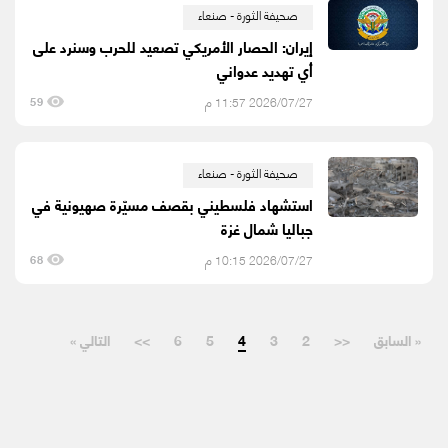
صحيفة الثورة - صنعاء
إيران: الحصار الأمريكي تصعيد للحرب وسنرد على
أي تهديد عدواني
2026/07/27 11:57 م
59
صحيفة الثورة - صنعاء
استشهاد فلسطيني بقصف مسيّرة صهيونية في
جباليا شمال غزة
2026/07/27 10:15 م
68
« السابق
<<
2
3
4
5
6
>>
التالي »