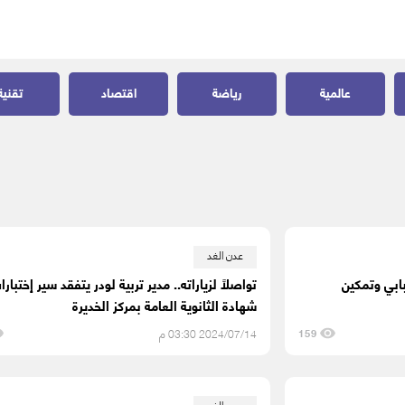
عالمية
رياضة
اقتصاد
تقنية
عدن الغد
بابي وتمكين
تواصلاً لزياراته.. مدير تربية لودر يتفقد سير إختبارا
شهادة الثانوية العامة بمركز الخديرة
2024/07/14 03:30 م
159
عدن الغد