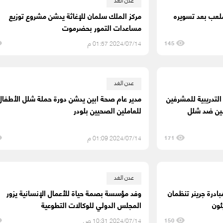
ملعب بعد تسويره
مركز الملك سلمان للإغاثة يدشن مشروع توزيع
مساعدات التمور بحضرموت
2024/07/14 01:57 م
145
عدن الغد
لتدريبية للمشرفين
مدير عام صحة ابين يدشن دورة حملة شلل الأطفال
صين ضد شلل
للعاملين الصحيين بلودر
2024/07/14 01:09 م
171
عدن الغد
بادرة جرينر تنظمان
وفد مؤسسة بصمة حياة للأعمال الإنسانية يزور
ئون
المجلس الدولي للوكالات التطوعية
2024/07/14 10:31 ص
150