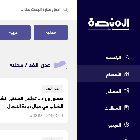
محلية
عربية
الرئيسية
عدن الغد /
محلية
الأقسام
عدن الغد
المصادر
بحضور وزراء... تدشين الملتقى الش
الشباب في مجال ريادة الاعمال
المقالات
2024/07/14 03:58 م
الفيديو
عدن الغد