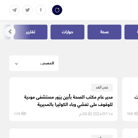
صحة
حوارات
تقارير
عدن الغد
ت
مدير عام مكتب الصحة بأبين يزور مستشفى مودية
للوقوف على تفشي وباء الكوليرا بالمديرية
2024/07/14 03:30 م
176
156
عدن الغد