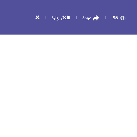
95
عودة
الأكثر زيارة