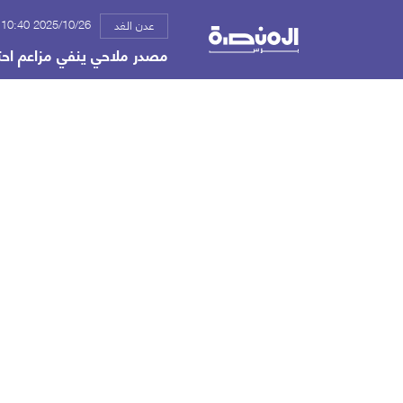
2025/10/26 10:40 ص
عدن الغد
مصدر ملاحي ينفي مزاعم احتج