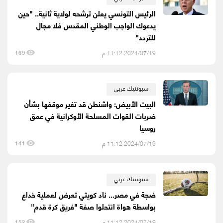
الرئيس التونسي يعلن ترشحه لولاية ثانية.. "حين
يدعوك الواجب الوطني المقدس فلا مجال
للتردد"
2024/07/19 11:12 م
169
سبوتنيك عربي
البيت الأبيض: واشنطن قد تغير موقفها بشأن
ضربات القوات المسلحة الأوكرانية في عمق
روسيا
2024/07/19 11:12 م
141
سبوتنيك عربي
ضجة في مصر... ناد كويتي تعرض لعملية خداع
بواسطة هواة انتحلوا صفة "فريق كرة قدم"
2024/07/19 11:12 م
152