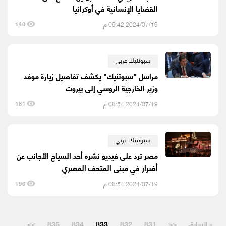
القضايا الإنسانية في أوكرانيا
2024/07/19 09:42 م
140
سبوتنيك عربي
مراسل "سبوتنيك" يكشف تفاصيل زيارة موفد
وزير الخارجية الروسي إلى بيروت
2024/07/19 08:54 م
181
سبوتنيك عربي
مصر ترد على فيديو نشره أحد السياح الأجانب عن
أضرار في مبنى المتحف المصري
2024/07/19 08:54 م
196
« السابق
<<
831
832
833
834
835
>>