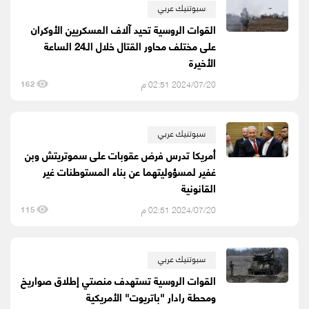
سبوتنيك عربي
القوات الروسية تحيد آلاف العسكريين الأوكران
على مختلف محاور القتال خلال الـ24 الساعة
الأخيرة
2024/07/20 02:51 م
162
سبوتنيك عربي
أمريكا تدرس فرض عقوبات على سموتريتش وبن
غفير لمسؤوليتهما عن بناء المستوطنات غير
القانونية
2024/07/20 02:51 م
115
سبوتنيك عربي
القوات الروسية تستهدف منصتي إطلاق صواريخ
ومحطة رادار "باتريوت" الأمريكية