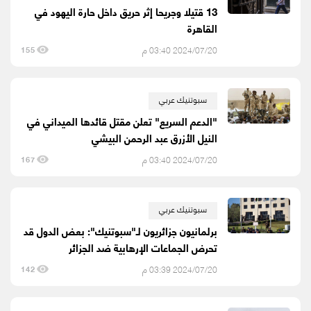
13 قتيلا وجريحا إثر حريق داخل حارة اليهود في
القاهرة
2024/07/20 03:40 م
155
سبوتنيك عربي
"الدعم السريع" تعلن مقتل قائدها الميداني في
النيل الأزرق عبد الرحمن البيشي
2024/07/20 03:40 م
167
سبوتنيك عربي
برلمانيون جزائريون لـ"سبوتنيك": بعض الدول قد
تحرض الجماعات الإرهابية ضد الجزائر
2024/07/20 03:39 م
142