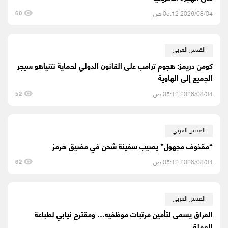
2026/08/04 05:12 ص
60
القدس العربي
كومن دريمز: هجوم ترامب على القانون الدولي لحماية نتنياهو سيجر
الجميع إلى الهاوية
2026/08/04 05:12 ص
52
القدس العربي
“مقذوف مجهول” يصيب سفينة شحن في مضيق هرمز
2026/08/04 05:12 ص
62
القدس العربي
العراق يسعى لتأمين مرتبات موظفيه… ومقترح نيابي لطباعة
العملة