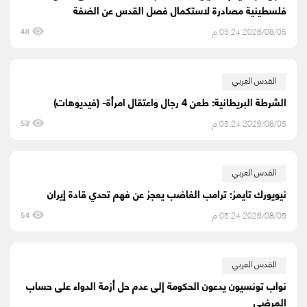
فلسطينية مصادرة لاستكمال فصل القدس عن الضفة
2026/08/05 05:24 م
48
القدس العربي
الشرطة البريطانية: طعن 4 رجال واعتقال امرأة- (فيديوهات)
2026/08/05 05:24 م
52
القدس العربي
نيويورك تايمز: ترامب الغاضب يعجز عن فهم تحدي قادة إيران
2026/08/05 05:24 م
54
القدس العربي
نواب تونسيون يدعون الحكومة إلى عدم حل أزمة الدواء على حساب
المرضى