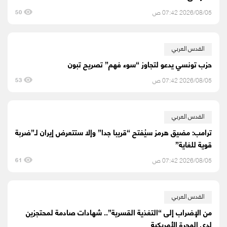
2026/08/05 07:42 ص
50
القدس العربي
حزب تونسي يدعو لتجاوز “سوء فهم” تصريح تبون
2026/08/05 07:42 ص
53
القدس العربي
ترامب: مضيق هرمز سيُفتح “قريبا جدا” وإلا ستتعرض إيران لـ”ضربة
قوية للغاية”
2026/08/05 07:42 ص
61
القدس العربي
من الإضراب إلى “التغذية القسرية”.. شهادات صادمة لمحتجزين
لدى الهجرة الأمريكية