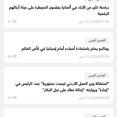
دراسة: كثير من الآباء في ألمانيا يفقدون السيطرة على حياة أبنائهم
الرقمية
2026/07/05 10:12 ص
91
القدس العربي
رونالدو يحلم باستعادة أمجاده أمام إسبانيا في كأس العالم
2026/07/05 10:12 ص
86
القدس العربي
“استقالة وزير العمل الأردني ليست دستورية” بعد: الرئيس في
“إجازة” وروايته: “إحالة عطاء على نجل البكار”
2026/07/03 01:18 ص
80
القدس العربي