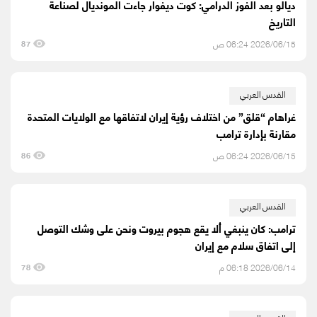
ديالو بعد الفوز الدرامي: كوت ديفوار جاءت المونديال لصناعة
التاريخ
2026/06/15 06:24 ص
87
القدس العربي
غراهام “قلق” من اختلاف رؤية إيران لاتفاقها مع الولايات المتحدة
مقارنة بإدارة ترامب
2026/06/15 06:24 ص
86
القدس العربي
ترامب: كان ينبغي ألا يقع هجوم بيروت ونحن على وشك التوصل
إلى اتفاق سلام مع إيران
2026/06/14 06:18 م
78