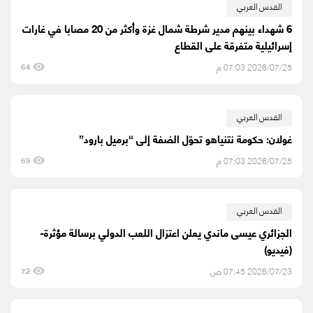
القدس العربي
6 شهداء بينهم مدير شرطة شمال غزة وأكثر من 20 مصابا في غارات
إسرائيلية متفرقة على القطاع
2026/07/25 07:03 م
64
القدس العربي
غولان: حكومة نتنياهو تحوّل الضفة إلى “برميل بارود”
2026/07/25 07:03 م
69
القدس العربي
الجزائري عيسى ماندي يعلن اعتزال اللعب الدولي برسالة مؤثرة-
(فيديو)
2026/07/23 07:45 ص
72