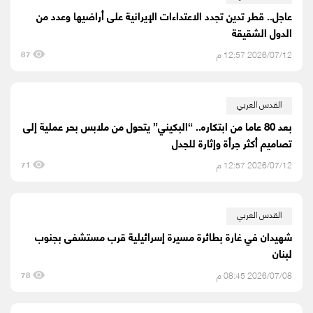
عاجل.. قطر تدين تجدد الاعتداءات الإيرانية على أراضيها وعدد من
الدول الشقيقة
2026/07/12 12:57 م
87
القدس العربي
بعد 80 عاما من ابتكاره.. “البكيني” يتحول من ملابس بحر عملية إلى
تصاميم أكثر جرأة وإثارة للجدل
2026/07/12 12:57 م
71
القدس العربي
شهيدان في غارة بطائرة مسيرة إسرائيلية قرب مستشفى بجنوب
لبنان
2026/07/08 08:45 م
78