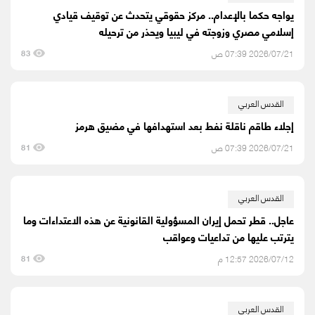
يواجه حكما بالإعدام.. مركز حقوقي يتحدث عن توقيف قيادي
إسلامي مصري وزوجته في ليبيا ويحذر من ترحيله
2026/07/21 07:39 ص
83
القدس العربي
إجلاء طاقم ناقلة نفط بعد استهدافها في مضيق هرمز
2026/07/21 07:39 ص
81
القدس العربي
عاجل.. قطر تحمل إيران المسؤولية القانونية عن هذه الاعتداءات وما
يترتب عليها من تداعيات وعواقب
2026/07/12 12:57 م
81
القدس العربي