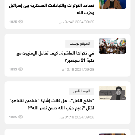
تصاعد التوترات والتبادلات العسكرية بين إسرائيل
وحزب الله
2024/09/29 07:42 ص
1925
الموقع بوست
في ذكراها العاشرة.. كيف تفاعل اليمنيون مع
نكبة 21 سبتمبر؟
2024/09/28 10:19 م
1893
اليوم الثامن
"طفح الكيل".. هل كانت إشارة "بنيامين نتنياهو"
لقتل "زعيم حزب الله حسن نصر الله"؟
2024/09/28 01:18 ص
1885