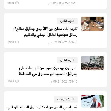
2024/09/18 01:00 ص
1959
اليوم الثامن
تقرير: لقاء معلن بين "الزُبيدي وطارق صالح":
رسائل سياسية لداخل اليمني والاقليم
2024/09/18 12:13 ص
1966
اليوم الثامن
الحوثيون يهددون بمزيد من الهجمات على
إسرائيل: تصعيد غير مسبوق في المنطقة
2024/09/16 09:21 م
1975
الموقع بوست
استياء في اليمن من احتكار حقوق النشيد الوطني