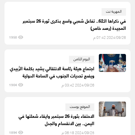
المهرية نت
في ذكراها الـ62.. تفاعل شعبي واسع بذكرى ثورة 26 سبتمبر
المجيدة (رصد خاص)
2024/09/26 07:42 م
1950
اليوم الثامن
اجتماع هيئة رئاسة الانتقالي يشيد بكلمة الزُبيدي
ويضع تحديات الجنوب في الساحة الدولية
2024/09/26 03:42 م
1904
الموقع بوست
الاحتفاء بثورة 26 سبتمبر وايقاد شعلتها في
اليمن.. بين الانقسام والجدل
2024/09/25 06:18 م
1894