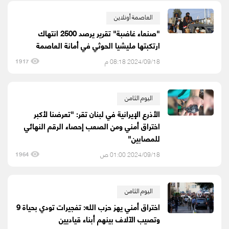
العاصمة أونلاين
"صنعاء غاضبة" تقرير يرصد 2500 انتهاك
ارتكبتها مليشيا الحوثي في أمانة العاصمة
2024/09/18 08:18 م
1917
اليوم الثامن
الأذرع الإيرانية في لبنان تقر: "تعرضنا لأكبر
اختراق أمني ومن الصعب إحصاء الرقم النهائي
للمصابين"
2024/09/18 01:00 ص
1964
اليوم الثامن
اختراق أمني يهز حزب الله: تفجيرات تودي بحياة 9
وتصيب الآلاف بينهم أبناء قياديين