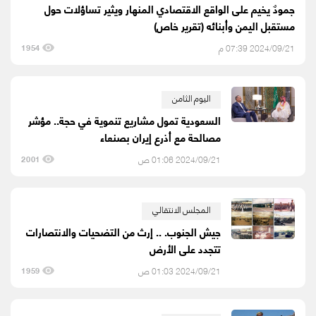
جمودٌ يخيم على الواقع الاقتصادي المنهار ويثير تساؤلات حول
مستقبل اليمن وأبنائه (تقرير خاص)
2024/09/21 07:39 م
1954
اليوم الثامن
السعودية تمول مشاريع تنموية في حجة.. مؤشر
مصالحة مع أذرع إيران بصنعاء
2024/09/21 01:06 ص
2001
المجلس الانتقالي
جيش الجنوب. .. إرث من التضحيات والانتصارات
تتجدد على الأرض
2024/09/21 01:03 ص
1959