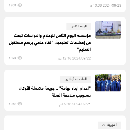
2024/09/23 10:06 م
1907
اليوم الثامن
مؤسسة اليوم الثامن للإعلام والدراسات تبحث
عن إصلاحات تعليمية: "لقاء علمي يرسم مستقبل
التعليم"
2024/09/22 12:18 ص
1924
العاصمة أونلاين
"اعدام ابناء تهامة" .. جريمة مكتملة الأركان
تستوجب ملاحقة القتلة
2024/09/21 09:16 م
1948
المهرية نت