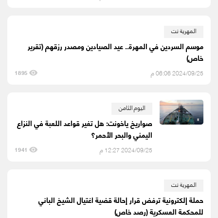
المهرية نت
موسم السردين في المهرة.. عيد الصيادين ومصدر رزقهم (تقرير
خاص)
2024/09/25 06:06 م
1895
اليوم الثامن
صواريخ ياخونت: هل تغير قواعد اللعبة في النزاع
اليمني والبحر الأحمر؟
2024/09/25 12:27 م
1941
المهرية نت
حملة إلكترونية ترفض قرار إحالة قضية اغتيال الشيخ الباني
للمحكمة العسكرية (رصد خاص)