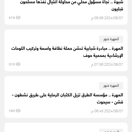
شبوة .. نجاة مسؤول محلي من محاولة اغتيال نفذها مسلحون
قبليون
2024/08/07 09:39 م
218
المهرة خبور
المهرة .. مبادرة شبابية تدشن حملة نظافة واسعة وتركيب اللوحات
الإرشادية بمحمية حوف
2024/08/07 07:36 م
210
المهرة خبور
المهرة .. مؤسسة الطرق تزيل الكثبان الرملية على طريق نشطون -
قشن - سيحوت
2024/08/07 06:45 م
180
المهرة خبور