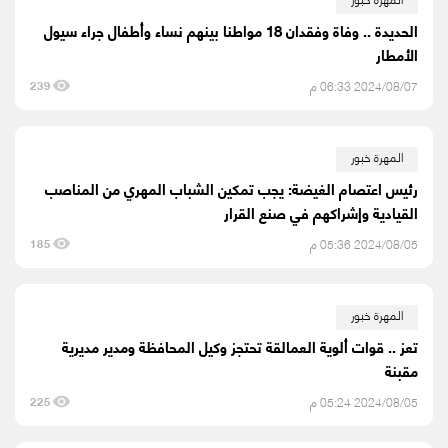
الحديدة .. وفاة وفقدان 18 مواطنا بينهم نساء وأطفال جراء سيول
الأمطار
2024/08/07 06:33 م
239
المهرة خبور
رئيس اعتصام الغيضة: يجب تمكين الشباب المهري من المناصب
القيادية وإشراكهم في صنع القرار
2024/08/05 05:36 م
185
المهرة خبور
تعز .. قوات ألوية العمالقة تحتجز وكيل المحافظة ومدير مديرية
مقبنة
2024/08/05 05:24 م
225