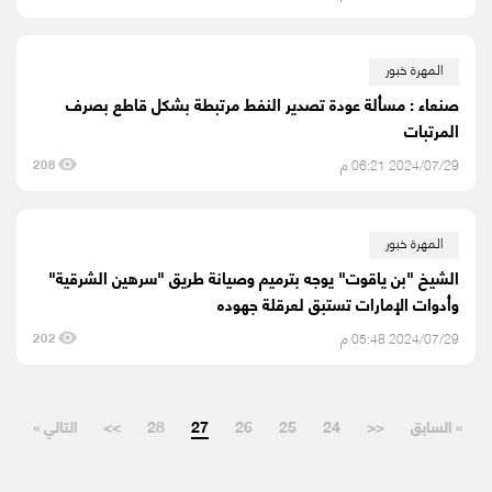
المهرة خبور
صنعاء : مسألة عودة تصدير النفط مرتبطة بشكل قاطع بصرف
المرتبات
2024/07/29 06:21 م
208
المهرة خبور
الشيخ "بن ياقوت" يوجه بترميم وصيانة طريق "سرهين الشرقية"
وأدوات الإمارات تستبق لعرقلة جهوده
2024/07/29 05:48 م
202
« السابق
<<
24
25
26
27
28
>>
التالي »