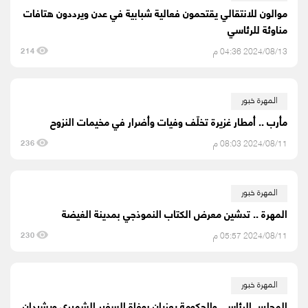
موالون للانتقالي يقتحمون فعالية شبابية في عدن ويرددون هتافات
مناوئة للرئاسي
2024/08/13 04:36 م
214
المهرة خبور
مأرب .. أمطار غزيرة تخلّف وفيات وأضرار في مخيمات النزوح
2024/08/11 08:03 م
236
المهرة خبور
المهرة .. تدشين معرض الكتاب النموذجي بمدينة الغيضة
2024/08/11 05:57 م
230
المهرة خبور
المجلس الرئاسي والحكومة يعزيان بوفاة السفير الشميري ويشيدان