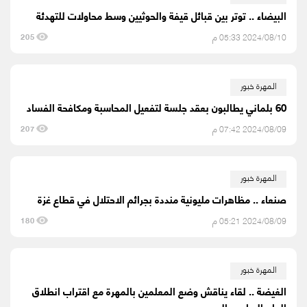
البيضاء .. توتر بين قبائل قيفة والحوثيين وسط محاولات للتهدئة
2024/08/10 05:33 م
205
المهرة خبور
60 بلماني يطالبون بعقد جلسة لتفعيل المحاسبة ومكافحة الفساد
2024/08/09 07:42 م
207
المهرة خبور
صنعاء .. مظاهرات مليونية منددة بجرائم الاحتلال في قطاع غزة
2024/08/09 05:21 م
180
المهرة خبور
الغيضة .. لقاء يناقش وضع المعلمين بالمهرة مع اقتراب انطلاق