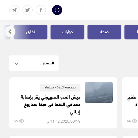
صحة
حوارات
تقارير
صحيفة الثورة - صنعاء
 طفح
جيش العدو الصهيوني يقر بإصابة
ة
مصافي النفط في حيفا بصاروخ
إيراني
2026/03/19 11:42 م
55
64