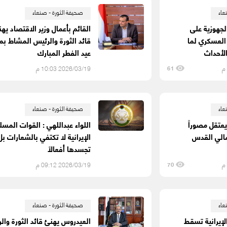
عاء
صحيفة الثورة - صنعاء
الجهوزية على
القائم بأعمال وزير الاقتصاد يه
لعسكري لما
قائد الثورة والرئيس المشاط بم
لأحداث
عيد الفطر المبارك
2026/03/19 10:03 م
61
عاء
صحيفة الثورة - صنعاء
عتقل مصوراً
اللواء عبداللهي : القوات المسل
الي القدس
الإيرانية لا تكتفي بالشعارات بل
تجسدها أفعالاً
2026/03/19 09:12 م
70
عاء
صحيفة الثورة - صنعاء
لإيرانية تسقط
العيدروس يهنئ قائد الثورة وال