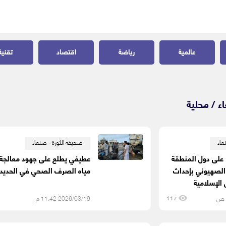
عالمية
رياضة
اقتصاد
تقنية
ء /
محلية
عاء
صحيفة الثورة - صنعاء
ة: على دول المنطقة
عطيفي يطلع على جهود معالجة
 الصهيوني بإحداث
مياه الصرف الصحي في الحديد
 الإسلامية
2026/03/19 11:42 م
117