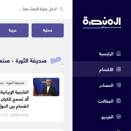
محلية
عربية
الرئيسية
صحيفة الثورة - صنعا
الأقسام
صحيفة الثورة - صن
المصادر
الخارجية الإيراني
ألا تسمح للكيان
المقالات
انقسام بين الدول
2026/03/20 12:31 ص
الفيديو