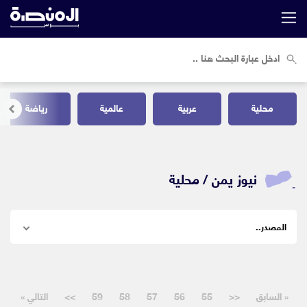
محلية
عربية
عالمية
رياضة
نيوز يمن /
محلية
« السابق
<<
55
56
57
58
59
>>
التالي »