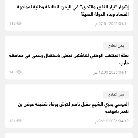
إشهار “تيار التغيير والتحرير” في اليمن: انطلاقة وطنية لمواجهة
الفساد وبناء الدولة الحديثة
2025/04/14 07:51 م
118
يمن اتحادي
بعثة المنتخب الوطني للناشئين تحظى باستقبال رسمي في محافظة
مأرب
2025/04/14 12:30 ص
145
يمن اتحادي
العيسي يعزي الشيخ مقبل ناصر لكرش بوفاة شقيقه عوض بن
ناصر باعوضة
2025/04/12 05:12 م
127