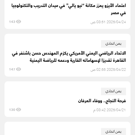
اعتماد الأيزو يعزز مكانة “نيو يالي” في ميدان التدريب والتكنولوجيا
في مصر
2025/04/24 03:51 ص
143
يمن اتحادي
الاتحاد الرياضي اليمني الأمريكي يكرّم المهندس حسن باشنفر في
القاهرة تقديرًا لإسهاماته القارية ودعمه للرياضة اليمنية
2025/04/22 02:55 ص
147
يمن اتحادي
فرحة النجاح.. ووفاء العرفان
2025/04/21 03:42 م
130
يمن اتحادي