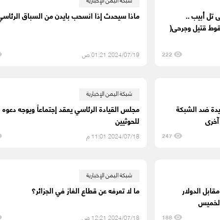
 تل أبيب ..
ماذا سيحدث إذا انسحب بايدن من السباق الرئاس
وط قتيل وجرحى(
2024/07/19 01:21 ص
222
شبكة اليمن الإخبارية
يدة ضد الشبكة
مجلس القيادة الرئاسي يعقد إجتماعاً ويوجه دعوه
آخرى
للحوثيين
2024/07/18 11:01 م
247
شبكة اليمن الإخبارية
قابل الدولار
ما لا تعرفه عن قطاع الغاز في الجزائر؟
الخميس
2024/07/18 12:21 ص
188