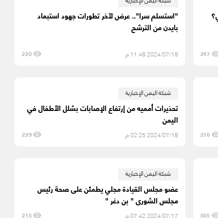
ي؟
"استسلم سرا".. عرض لآخر تطورات جهود استبعاد
بايدن من الترشح
2024/07/18 11:48 م
220
247
شبكة اليمن الإخبارية
تحذيرات أمميه من إرتفاع الإصابات بشلل الأطفال في
اليمن
2024/07/18 02:25 م
229
216
شبكة اليمن الإخبارية
عضو مجلس القيادة مجلي يطمئن على صحة رئيس
مجلس الشورى " بن دغر "
2024/07/17 07:42 م
215
505