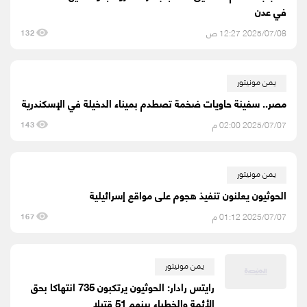
في عدن
2025/07/08 12:27 ص
132
يمن مونيتور
مصر.. سفينة حاويات ضخمة تصطدم بميناء الدخيلة في الإسكندرية
2025/07/07 02:00 م
143
يمن مونيتور
الحوثيون يعلنون تنفيذ هجوم على مواقع إسرائيلية
2025/07/07 01:12 م
167
يمن مونيتور
رايتس رادار: الحوثيون يرتكبون 735 انتهاكا بحق
الأئمة والخطباء بينهم 51 قتيلا