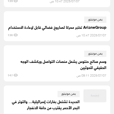
2025/07/07 10:47 ص
139
يمن مونيتور
ArianeGroup تختبر محركا لصاروخ فضائي قابل لإعادة الاستخدام
2025/07/07 10:47 ص
136
يمن مونيتور
وسم صالح حنتوس يشعل منصات التواصل ويكشف الوجه
الحقيقي للحوثيين
2025/07/07 09:11 ص
147
يمن مونيتور
الحديدة تشتعل بغارات إسرائيلية… والتوتر في
البحر الأحمر يقترب من حافة الانفجار