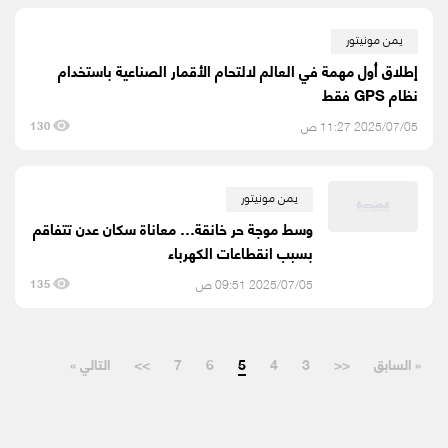
يمن مونيتور
إطلاق أول مهمة في العالم لالتحام الأقمار الصناعية باستخدام
نظام GPS فقط
2025/07/05 11:27 ص
130
يمن مونيتور
وسط موجة حر خانقة… معاناة سكان عدن تتفاقم
بسبب انقطاعات الكهرباء
2025/07/05 09:51 ص
135
« السابق
<<
3
4
5
6
7
>>
التالي »