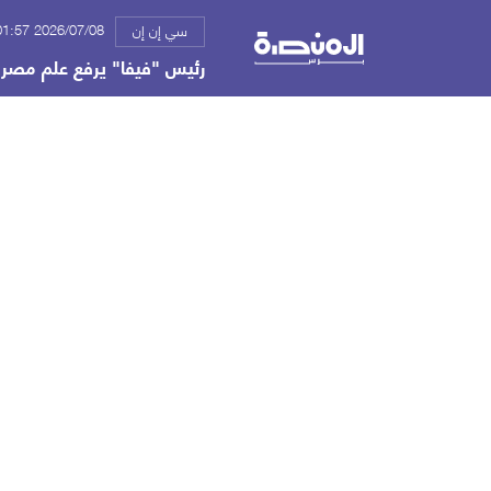
2026/07/08 01:57 ص
سي إن إن
رئيس "فيفا" يرفع علم مصر ب