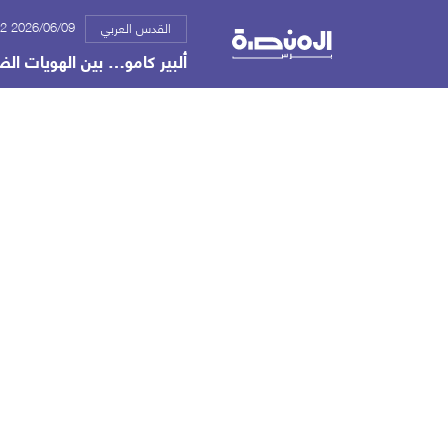
2026/06/09 11:12 م
القدس العربي
ألبير كامو… بين الهويات الض