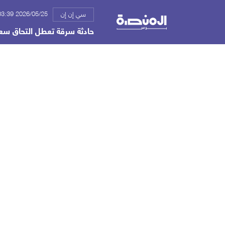
2026/05/25 03:39 م
سي إن إن
حادثة سرقة تعطل التحاق سع