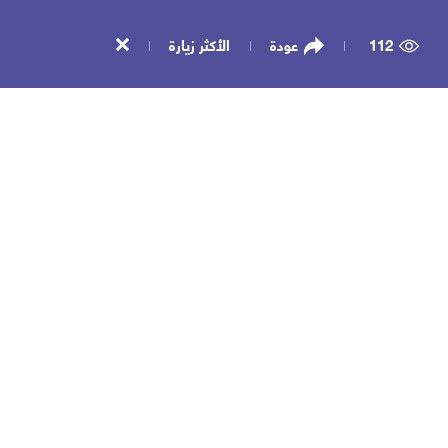
112
عودة
الأكثر زيارة