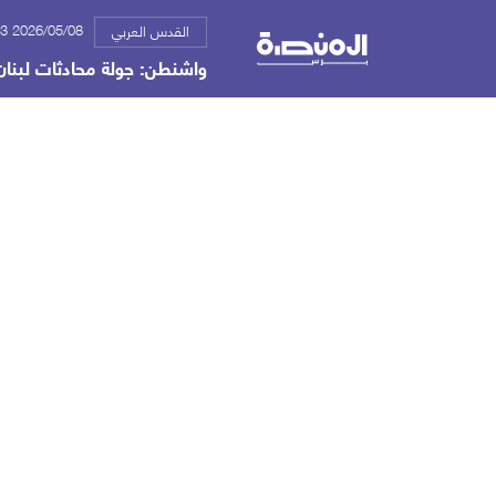
2026/05/08 10:33 م
القدس العربي
واشنطن: جولة محادثات لبنان 