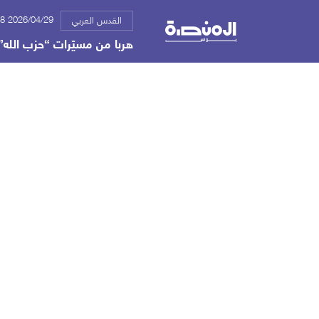
2026/04/29 12:18 م
القدس العربي
هربا من مسيّرات “حزب الله”