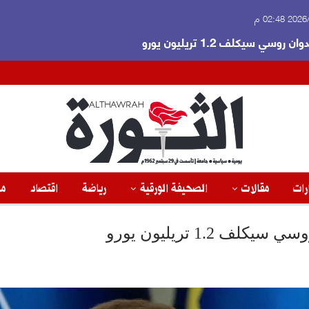
 02:48 م
ي سيكلف 1.2 تريليون يورو