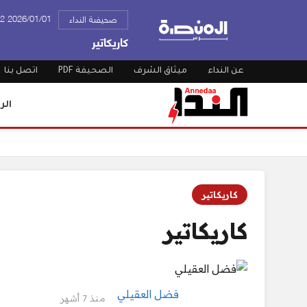
2026/01/01 09:52 م
صحيفىة النداء
كاريكاتير