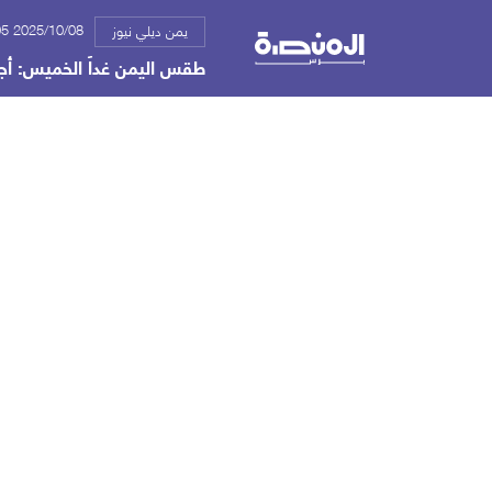
2025/10/08 05:05 م
يمن ديلي نيوز
طقس اليمن غداً الخميس: أجو