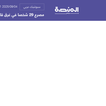
2025/09/04 01:41 ص
سبوتنيك عربي
مصرع 29 شخصا في غرق قارب شمالي نيجيريا