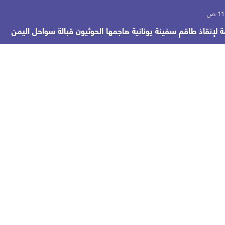
إنقاذ طاقم سفينة يونانية هاجمها الحوثيون قبالة سواحل اليمن