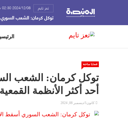
2024/12/08 02:30 م
تعز تايم
توكل كرمان: الشعب السوري أس