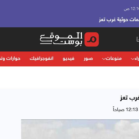
مات حوثية غرب تعز