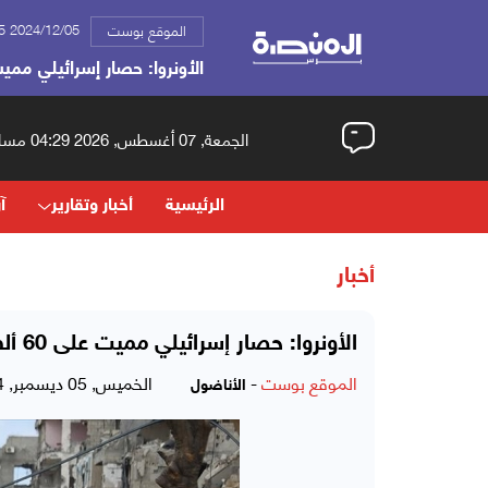
2024/12/05 12:15 م
الموقع بوست
الأونروا: حصار إسرائيلي مميت على 60 ألف فلسطي