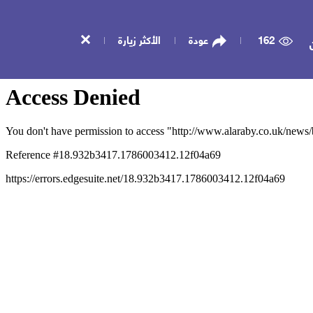
162
عودة
الأكثر زيارة