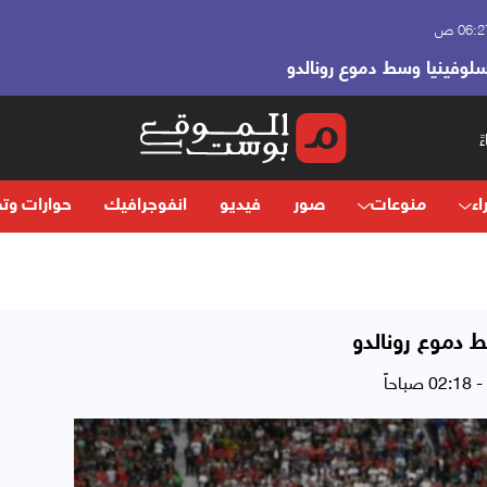
سلوفينيا وسط دموع رونالدو