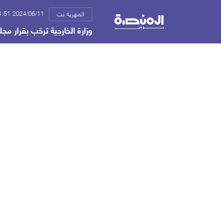
2024/06/11 04:51 م
المهرية نت
وزارة الخارجية ترحّب بقرار م