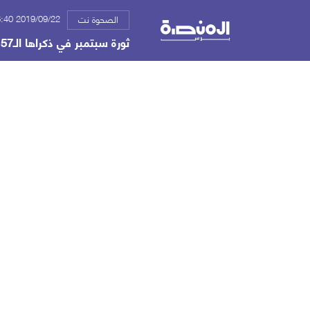
2019/09/22 06:40 م
الصحوة نت
ثورة سبتمبر في ذكراها الـ57 .. ما بين الثورة والنكبة - أحمد الماس