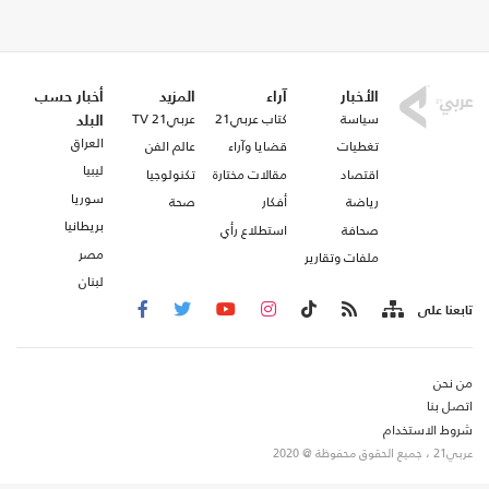
الأخبار
آراء
المزيد
أخبار حسب
سياسة
كتاب عربي21
عربي21 TV
البلد
العراق
تغطيات
قضايا وآراء
عالم الفن
ليبيا
اقتصاد
مقالات مختارة
تكنولوجيا
سوريا
رياضة
أفكار
صحة
بريطانيا
صحافة
استطلاع رأي
مصر
ملفات وتقارير
لبنان
تابعنا على
من نحن
اتصل بنا
شروط الاستخدام
عربي21 ، جميع الحقوق محفوظة @ 2020