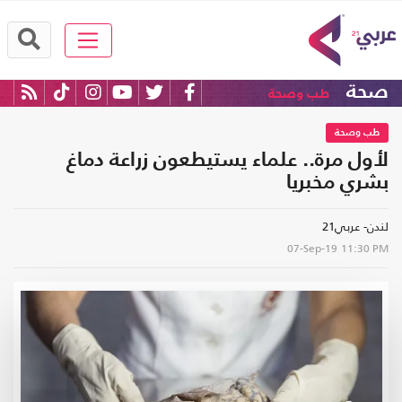
صحة
طب وصحة
طب وصحة
لأول مرة.. علماء يستيطعون زراعة دماغ
بشري مخبريا
لندن- عربي21
07-Sep-19
11:30 PM