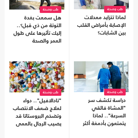
طب وصحة
طب وصحة
لماذا تتزايد معدلات
هل سمعت بغدة
الإصابة بأمراض القلب
التوتة من ذي قبل؟..
بين الشابات؟
إليك تأثيرها على طول
العمر والصحة
طب وصحة
طب وصحة
دراسة تكشف سر
"تادالافيل".. دواء
"المشاة فائقي
لعلاج ضعف الانتصاب
السرعة".. لماذا
وتضخم البروستاتا قد
يتمتعون بأدمغة أكثر
يصيب الرجال بالعمى
صحة؟