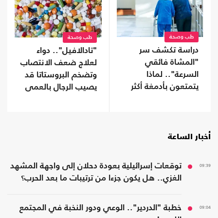
طب وصحة
طب وصحة
دراسة تكشف سر
"تادالافيل".. دواء
"المشاة فائقي
لعلاج ضعف الانتصاب
السرعة".. لماذا
وتضخم البروستاتا قد
يتمتعون بأدمغة أكثر
يصيب الرجال بالعمى
صحة؟
أخبار الساعة
09:39
توقعات إسرائيلية بعودة دحلان إلى واجهة المشهد
الغزي.. هل يكون جزءا من ترتيبات ما بعد الحرب؟
09:04
خطبة "الدردير".. الوعي ودور النخبة في المجتمع