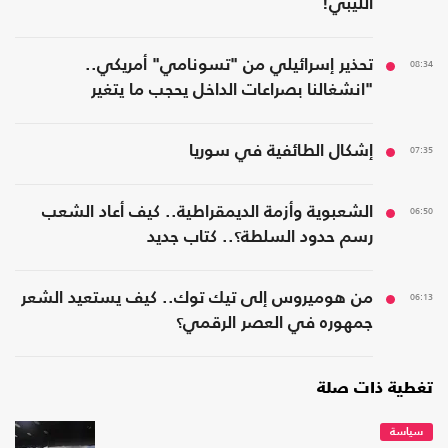
الليبي!
08:34
تحذير إسرائيلي من "تسونامي" أمريكي..
"انشغالنا بصراعات الداخل يحجب ما يتغير
بواشنطن"
07:35
إشكال الطائفية في سوريا
06:50
الشعبوية وأزمة الديمقراطية.. كيف أعاد الشعب
رسم حدود السلطة؟.. كتاب جديد
06:13
من هوميروس إلى تيك توك.. كيف يستعيد الشعر
جمهوره في العصر الرقمي؟
تغطية ذات صلة
سياسة