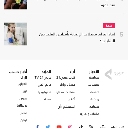
بعد عقود
صحة
5
لماذا تتزايد معدلات الإصابة بأمراض القلب بين
الشابات؟
الأخبار
آراء
المزيد
أخبار حسب
سياسة
كتاب عربي21
عربي21 TV
البلد
العراق
تغطيات
قضايا وآراء
عالم الفن
ليبيا
اقتصاد
مقالات مختارة
تكنولوجيا
سوريا
رياضة
أفكار
صحة
بريطانيا
صحافة
استطلاع رأي
مصر
ملفات وتقارير
لبنان
تابعنا على