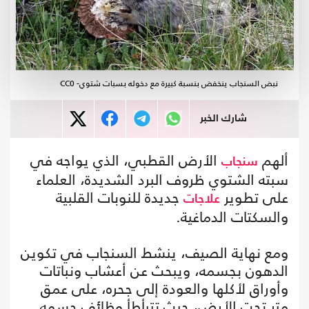
نبض السنجاب ينخفض بنسبة كبيرة مع دخوله بسبات شتوي- CC0
شارك الخبر
ألهم
الأرض القطبي، الذي يواجه في
سنجاب
سبته الشتوي ظروف البرد الشديدة، العلماء
على تطوير
جديدة للنوبات القلبية
علاجات
والسكتات الدماغية.
ومع نهاية الصيف، ينشط السنجاب في تكوين
الدهون بجسمه، ويبحث عن أعشاب ونباتات
وأوراق لأكلها والعودة إلى جحره، على عمق
متر تحت الأرض، حيث تتبأطأ وظائف جسمه