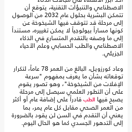
الاصطناعي والتنبؤات التقنية، يتوقع أن
تتمكن البشرية بحلول عام 2032 من الوصول
إلى مرحلة قد تتوقف فيها الشيخوخة عن
كونها مساراً بيولوجياً لا يمكن تغييره، مستنداً
إلى ما وصفه بالتقدم المتسارع في الذكاء
الاصطناعي والطب الحسابي وعلم الأحياء
الجزيئي.
وعاد كورزويل، البالغ من العمر 78 عاماً، لتكرار
توقعاته بشأن ما يعرف بمفهوم "سرعة
الإفلات من الشيخوخة"، وهو تصور يقوم
على أن التطور العلمي سيصل إلى مرحلة
يصبح فيها
قادراً على إضافة عام أو أكثر
الطب
من العمر الصحي مقابل كل عام يمر، بما
يعني أن التقدم في السن لن يقود بالضرورة
إلى التدهور الجسدي كما هو الحال اليوم.