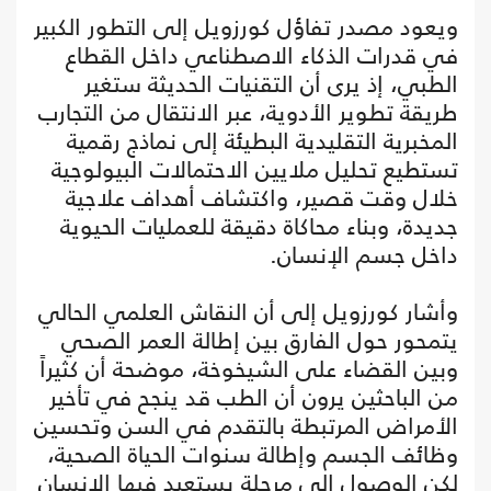
ويعود مصدر تفاؤل كورزويل إلى التطور الكبير
في قدرات الذكاء الاصطناعي داخل القطاع
الطبي، إذ يرى أن التقنيات الحديثة ستغير
طريقة تطوير الأدوية، عبر الانتقال من التجارب
المخبرية التقليدية البطيئة إلى نماذج رقمية
تستطيع تحليل ملايين الاحتمالات البيولوجية
خلال وقت قصير، واكتشاف أهداف علاجية
جديدة، وبناء محاكاة دقيقة للعمليات الحيوية
داخل جسم الإنسان.
وأشار كورزويل إلى أن النقاش العلمي الحالي
يتمحور حول الفارق بين إطالة العمر الصحي
وبين القضاء على الشيخوخة، موضحة أن كثيراً
من الباحثين يرون أن الطب قد ينجح في تأخير
الأمراض المرتبطة بالتقدم في السن وتحسين
وظائف الجسم وإطالة سنوات الحياة الصحية،
لكن الوصول إلى مرحلة يستعيد فيها الإنسان