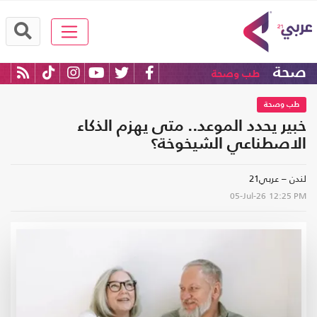
صحة
طب وصحة
طب وصحة
خبير يحدد الموعد.. متى يهزم الذكاء
الاصطناعي الشيخوخة؟
لندن – عربي21
05-Jul-26
12:25 PM