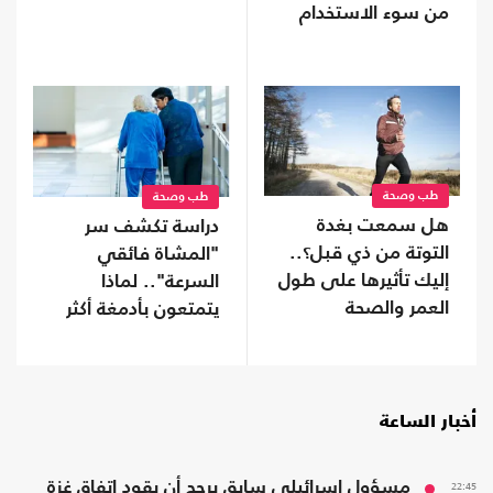
من سوء الاستخدام
طب وصحة
طب وصحة
هل سمعت بغدة
دراسة تكشف سر
التوتة من ذي قبل؟..
"المشاة فائقي
إليك تأثيرها على طول
السرعة".. لماذا
العمر والصحة
يتمتعون بأدمغة أكثر
صحة؟
أخبار الساعة
22:45
مسؤول إسرائيلي سابق يرجح أن يقود اتفاق غزة