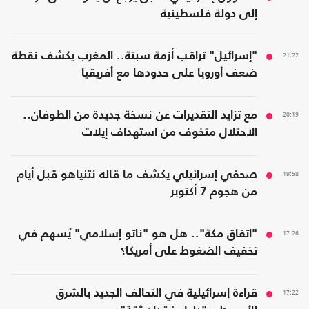
إلى دولة فلسطينية
21:22
"إسرائيل" تراقب أزمة سبتة.. المغرب يكشف نقطة
ضعف أوروبا على حدودها مع أفريقيا
20:19
مع تزايد التقديرات عن نسخة جديدة من الطوفان..
الاحتلال متخوف من استهداف إيلات
19:58
صحفي إسرائيلي يكشف ما قاله نتنياهو قبل أيام
من هجوم 7 أكتوبر
17:26
"اتفاق مكة".. هل هو "ناتو إسلامي" يُسهم في
تخفيف الضغوط على أمريكا؟
17:22
قراءة إسرائيلية في التحالف الجديد بالشرق