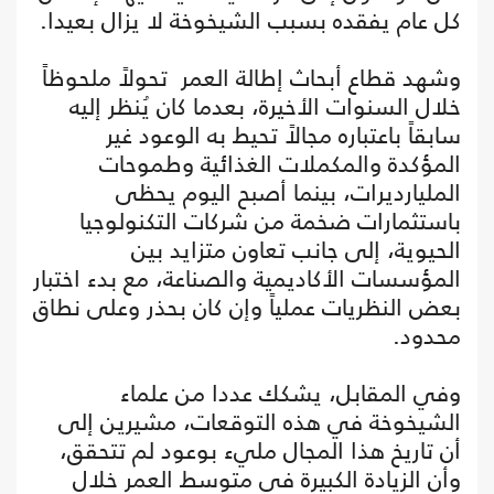
كل عام يفقده بسبب الشيخوخة لا يزال بعيدا.
وشهد قطاع أبحاث إطالة العمر تحولاً ملحوظاً
خلال السنوات الأخيرة، بعدما كان يُنظر إليه
سابقاً باعتباره مجالاً تحيط به الوعود غير
المؤكدة والمكملات الغذائية وطموحات
المليارديرات، بينما أصبح اليوم يحظى
باستثمارات ضخمة من شركات التكنولوجيا
الحيوية، إلى جانب تعاون متزايد بين
المؤسسات الأكاديمية والصناعة، مع بدء اختبار
بعض النظريات عملياً وإن كان بحذر وعلى نطاق
محدود.
وفي المقابل، يشكك عددا من علماء
الشيخوخة في هذه التوقعات، مشيرين إلى
أن تاريخ هذا المجال مليء بوعود لم تتحقق،
وأن الزيادة الكبيرة في متوسط العمر خلال