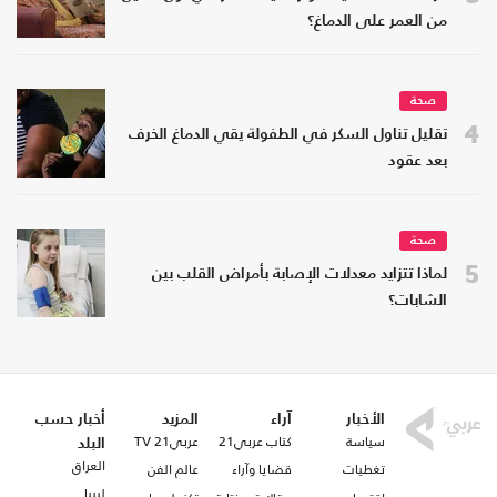
من العمر على الدماغ؟
صحة
4
تقليل تناول السكر في الطفولة يقي الدماغ الخرف
بعد عقود
صحة
5
لماذا تتزايد معدلات الإصابة بأمراض القلب بين
الشابات؟
الأخبار
آراء
المزيد
أخبار حسب
سياسة
كتاب عربي21
عربي21 TV
البلد
العراق
تغطيات
قضايا وآراء
عالم الفن
ليبيا