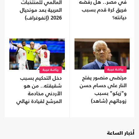
في مصر.. هل رفضه
العالمي للمنتخبات
فريق كرة قدم بسبب
العربية بعد مونديال
ديانته؟
2026 (إنفوغراف)
رياضة عربية
رياضة عربية
مرتضى منصور يفتح
دخل التحكيم بسبب
النار على حسام حسن
شقيقته.. من هو
و"زيكو" بسبب
الأردني مخادمة
زوجاتهم (شاهد)
المرشح لقيادة نهائي
المونديال؟
أخبار الساعة