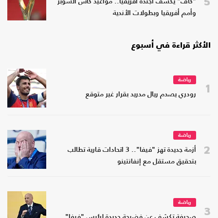
5
"كاف" يكشف أجندة أفريقيا.. مواعيد كأس السوبر
وأمم أفريقيا وبطولات الأندية
الأكثر قراءة في أسبوع
رياضة
1
رودري يصدم ريال مدريد بقرار غير متوقع
رياضة
2
أزمة جديدة تهز "فيفا".. 3 اتحادات قارية تطالب
بتحقيق مستقل مع إنفانتينو
رياضة
3
صحيفة تكشف عن فضيحة جديدة لرئيس "فيفا"