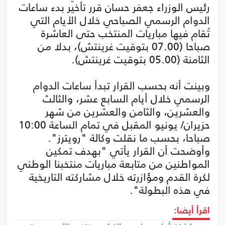
رئيس الوزراء جعفر حسان قرر تأخير بدء ساعات
الدوام الرسمي الصباحي خلال الأيام التي
تُقام فيها مباريات المنتخب حتى العاشرة
صباحا (07.00 بتوقيت غرينتش)، بدلا من
الثامنة (05.00 بتوقيت غرينتش).
وبينت أنه بحسب القرار تبدأ ساعات الدوام
الرسمي خلال أيام السابع عشر، والثالث
والعشرين، والثامن والعشرين من شهر
حزيران/ يونيو المقبل في تمام الساعة 10:00
صباحا، بحسب ما نقلت وكالة "رويترز".
وأوضحت أن القرار يأتي "بهدف تمكين
المواطنين من متابعة مباريات منتخبنا الوطني
لكرة القدم ومؤازرته خلال مشاركته التاريخية
في هذه البطولة".
اقرأ أيضا: