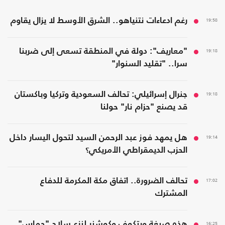
19:58
رغم ادعاءات نتنياهو.. الشرق الأوسط لا يزال يقاوم
19:18
"معاريف": دولة في المنطقة تسعى إلى ضربنا
سرا.. "تقليد السنوار"
19:18
جنرال إسرائيلي: تحالف السعودية وتركيا وباكستان
قد يصنع "حزام نار" حولنا
19:14
هل يمهد فوز عبد الرحمن السيد لتحول اليسار داخل
الحزب الديمقراطي الأمريكي؟
17:02
تحالف الضرورة.. اتفاق مكة المكرمة للدفاع
المشترك
16:25
هذه صيغة ويتكوف وكوشنر لنزع سلاح "حماس"..