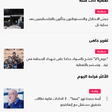
تغطية ذات صلة
سياسة
جيش الاحتلال والمستوطنون ينكّلون بالفلسطينيين بعد
عملية تل
تقرير خاص
سياسة
"عربي21" تتشح بالسواد حدادا على شهداء الصحافة في
غزة.. وتستمر بالتغطية
الأكثر قراءة اليوم
رياضة
1
أزمة جديدة تهز "فيفا".. 3 اتحادات قارية تطالب
بتحقيق مستقل مع إنفانتينو