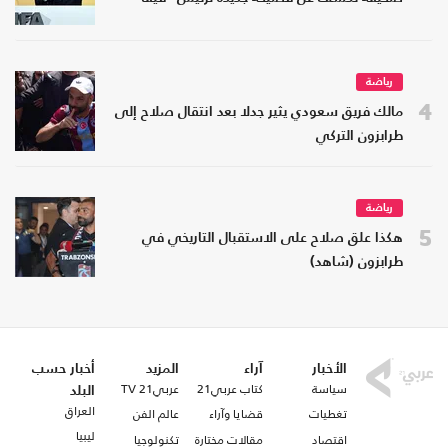
رياضة
4
مالك فريق سعودي يثير جدلا بعد انتقال صلاح إلى
طرابزون التركي
رياضة
5
هكذا علق صلاح على الاستقبال التاريخي في
طرابزون (شاهد)
الأخبار
آراء
المزيد
أخبار حسب
سياسة
كتاب عربي21
عربي21 TV
البلد
العراق
تغطيات
قضايا وآراء
عالم الفن
ليبيا
اقتصاد
مقالات مختارة
تكنولوجيا