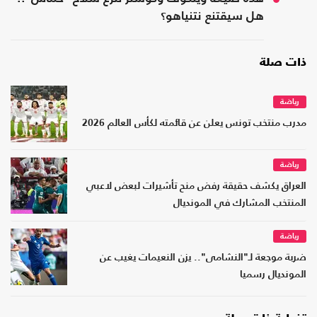
هل سيقتنع نتنياهو؟
ذات صلة
رياضة
مدرب منتخب تونس يعلن عن قائمته لكأس العالم 2026
رياضة
العراق يكشف حقيقة رفض منح تأشيرات لبعض لاعبي
المنتخب المشارك في المونديال
رياضة
ضربة موجعة لـ"النشامى".. يزن النعيمات يغيب عن
المونديال رسميا