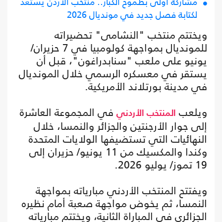
مشاركة أولى بطموح الكبار.. منتخب الأردن يستعد
لكتابة فصل جديد في مونديال 2026
ويختتم منتخب "النشامى" تحضيراته
للمونديال بمواجهة كولومبيا في 7 حزيران/
يونيو على ملعب "سنابدراغون"، قبل أن
يستقر في معسكره الرسمي خلال المونديال
في مدينة بورتلاند الأمريكية.
ويلعب
في المجموعة العاشرة
المنتخب الأردني
إلى جوار الأرجنتين والجزائر والنمسا، خلال
النهائيات التي تستضيفها الولايات المتحدة
وكندا والمكسيك من 11 يونيو/ حزيران إلى
19 تموز/ يوليو 2026.
ويفتتح المنتخب الأردني مبارياته بمواجهة
النمسا، ثم يخوض مواجهة صعبة أمام نظيره
الجزائري في المباراة الثانية، ويختتم مبارياته